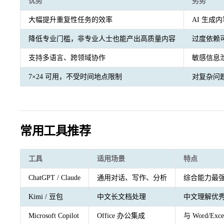
优势
劣势
大幅提升重复性任务的效率
AI 生成
降低专业门槛，非专业人士也能产出高质量内容
过度依赖
支持多语言、跨领域协作
敏感信息
7×24 可用，不受时间地点限制
对复杂问
常用工具推荐
工具
适用场景
特点
ChatGPT / Claude
通用对话、写作、分析
综合能力最
Kimi / 豆包
中文长文档处理
中文理解优
Microsoft Copilot
Office 办公集成
与 Word/Ex