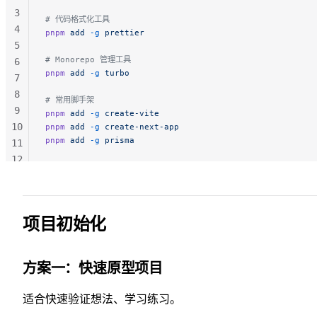
3
# 代码格式化工具
4
pnpm
 add
 -g
 prettier
5
# Monorepo 管理工具
6
pnpm
 add
 -g
 turbo
7
8
# 常用脚手架
9
pnpm
 add
 -g
 create-vite
10
pnpm
 add
 -g
 create-next-app
pnpm
 add
 -g
 prisma
11
12
13
项目初始化
方案一：快速原型项目
适合快速验证想法、学习练习。