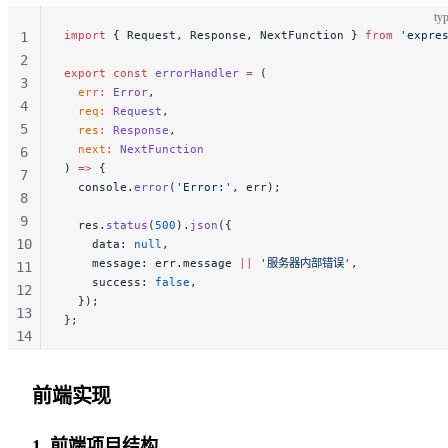
131
typ
132
import
 { Request, Response, NextFunction } 
from
 'expre
1
133
2
export
 const
 errorHandler
 =
 (
134
3
  err
:
 Error
,
135
4
  req
:
 Request
,
136
5
  res
:
 Response
,
137
  next
:
 NextFunction
6
) 
=>
 {
138
7
  console.
error
(
'Error:'
, err);
139
8
140
9
  res.
status
(
500
).
json
({
141
10
    data: 
null
,
142
    message: err.message 
||
 '服务器内部错误'
,
11
    success: 
false
,
143
12
  });
144
13
};
145
14
146
15
147
16
前端实现
148
149
1. 前端项目结构
150