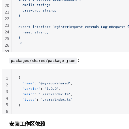
  email: string;
20
  password: string;
21
}
22
23
export interface RegisterRequest extends LoginRequest 
24
  name: string;
}
25
EOF
26
27
28
：
packages/shared/package.json
29
30
{
31
1
  "name"
: 
"@my-app/shared"
,
2
  "version"
: 
"1.0.0"
,
3
  "main"
: 
"./src/index.ts"
,
4
  "types"
: 
"./src/index.ts"
5
}
6
安装工作区依赖