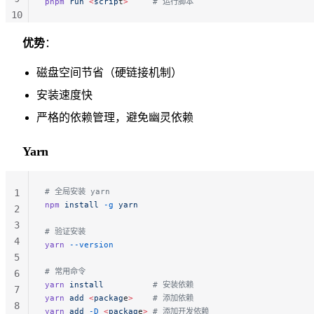
pnpm
 run
 <
scrip
t
>
     # 运行脚本
10
11
优势
：
磁盘空间节省（硬链接机制）
安装速度快
严格的依赖管理，避免幽灵依赖
Yarn
# 全局安装 yarn
1
npm
 install
 -g
 yarn
2
3
# 验证安装
4
yarn
 --version
5
# 常用命令
6
yarn
 install
          # 安装依赖
7
yarn
 add
 <
packag
e
>
    # 添加依赖
8
yarn
 add
 -D
 <
packag
e
>
 # 添加开发依赖