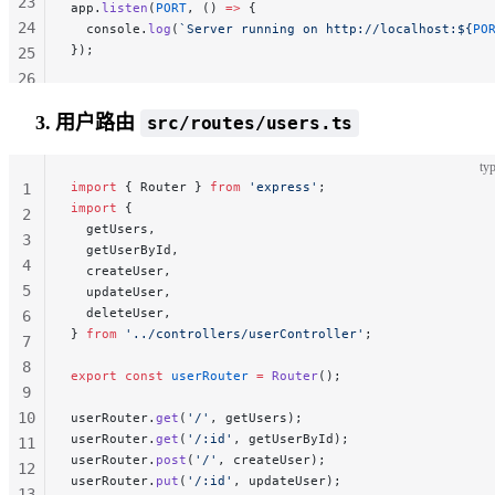
23
app.
listen
(
PORT
, () 
=>
 {
24
  console.
log
(
`Server running on http://localhost:${
PO
});
25
26
27
3. 用户路由
src/routes/users.ts
28
29
typ
30
import
 { Router } 
from
 'express'
;
1
import
 {
2
  getUsers,
3
  getUserById,
4
  createUser,
5
  updateUser,
  deleteUser,
6
} 
from
 '../controllers/userController'
;
7
8
export
 const
 userRouter
 =
 Router
();
9
10
userRouter.
get
(
'/'
, getUsers);
userRouter.
get
(
'/:id'
, getUserById);
11
userRouter.
post
(
'/'
, createUser);
12
userRouter.
put
(
'/:id'
, updateUser);
13