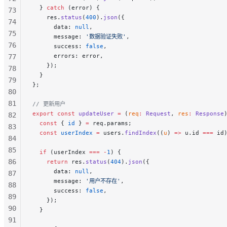
  } 
catch
 (error) {
73
    res.
status
(
400
).
json
({
74
      data: 
null
,
75
      message: 
'数据验证失败'
,
76
      success: 
false
,
      errors: error,
77
    });
78
  }
79
};
80
81
// 更新用户
export
 const
 updateUser
 =
 (
req
:
 Request
, 
res
:
 Response
82
  const
 { 
id
 } 
=
 req.params;
83
  const
 userIndex
 =
 users.
findIndex
((
u
) 
=>
 u.id 
===
 id
84
85
  if
 (userIndex 
===
 -
1
) {
86
    return
 res.
status
(
404
).
json
({
      data: 
null
,
87
      message: 
'用户不存在'
,
88
      success: 
false
,
89
    });
90
  }
91