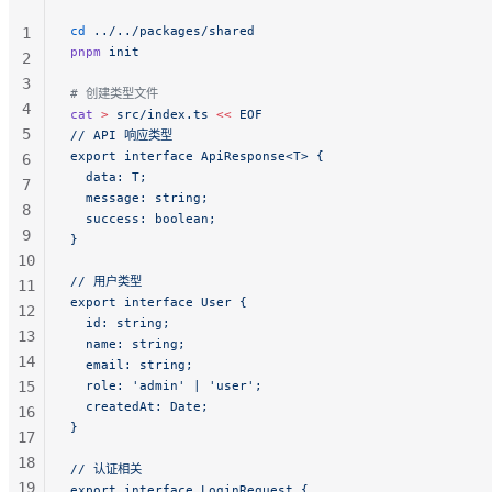
cd
 ../../packages/shared
1
pnpm
 init
2
3
# 创建类型文件
4
cat
 >
 src/index.ts
 <<
 EOF
5
// API 响应类型
export interface ApiResponse<T> {
6
  data: T;
7
  message: string;
8
  success: boolean;
9
}
10
// 用户类型
11
export interface User {
12
  id: string;
13
  name: string;
14
  email: string;
15
  role: 'admin' | 'user';
  createdAt: Date;
16
}
17
18
// 认证相关
19
export interface LoginRequest {