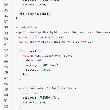
34
    success: 
true
,
  };
35
  res.
json
(response);
36
};
37
38
// 获取单个用户
export
 const
 getUserById
 =
 (
req
:
 Request
, 
res
:
 Respons
39
  const
 { 
id
 } 
=
 req.params;
40
  const
 user
 =
 users.
find
((
u
) 
=>
 u.id 
===
 id);
41
42
  if
 (
!
user) {
43
    return
 res.
status
(
404
).
json
({
      data: 
null
,
44
      message: 
'用户不存在'
,
45
      success: 
false
,
46
    });
47
  }
48
  const
 response
:
 ApiResponse
<
User
> 
=
 {
49
    data: user,
50
    message: 
'获取用户成功'
,
51
    success: 
true
,
52
  };