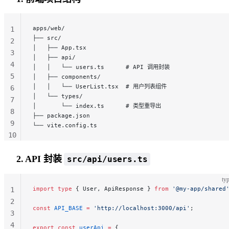
151
152
apps/web/
1
├── src/
2
│   ├── App.tsx
3
│   ├── api/
4
│   │   └── users.ts      # API 调用封装
5
│   ├── components/
│   │   └── UserList.tsx  # 用户列表组件
6
│   └── types/
7
│       └── index.ts      # 类型重导出
8
├── package.json
9
└── vite.config.ts
10
11
2. API 封装
src/api/users.ts
typ
import
 type
 { User, ApiResponse } 
from
 '@my-app/shared
1
2
const
 API_BASE
 =
 'http://localhost:3000/api'
;
3
4
export
 const
 userApi
 =
 {