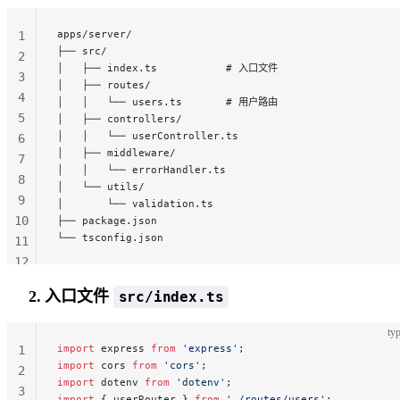
apps/server/
1
├── src/
2
│   ├── index.ts           # 入口文件
3
│   ├── routes/
4
│   │   └── users.ts       # 用户路由
5
│   ├── controllers/
│   │   └── userController.ts
6
│   ├── middleware/
7
│   │   └── errorHandler.ts
8
│   └── utils/
9
│       └── validation.ts
10
├── package.json
└── tsconfig.json
11
12
13
2. 入口文件
src/index.ts
typ
import
 express 
from
 'express'
;
1
import
 cors 
from
 'cors'
;
2
import
 dotenv 
from
 'dotenv'
;
3
import
 { userRouter } 
from
 './routes/users'
;