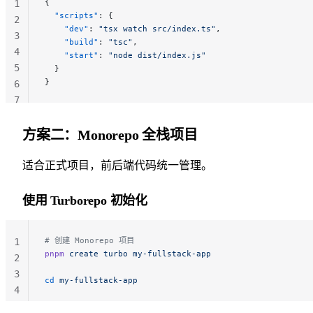
{
1
  "scripts"
: {
2
    "dev"
: 
"tsx watch src/index.ts"
,
3
    "build"
: 
"tsc"
,
4
    "start"
: 
"node dist/index.js"
5
  }
}
6
7
方案二：Monorepo 全栈项目
适合正式项目，前后端代码统一管理。
使用 Turborepo 初始化
# 创建 Monorepo 项目
1
pnpm
 create
 turbo
 my-fullstack-app
2
3
cd
 my-fullstack-app
4