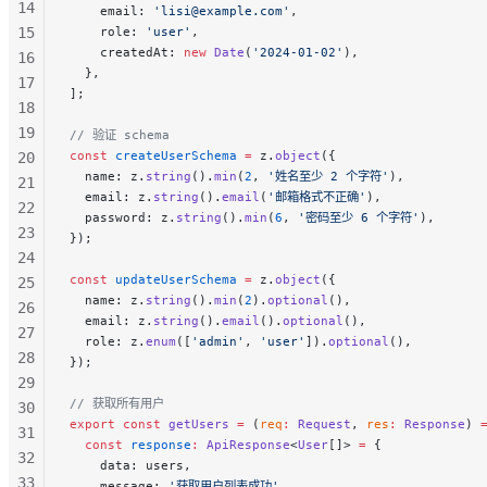
14
    email: 
'lisi@example.com'
,
15
    role: 
'user'
,
    createdAt: 
new
 Date
(
'2024-01-02'
),
16
  },
17
];
18
19
// 验证 schema
const
 createUserSchema
 =
 z.
object
({
20
  name: z.
string
().
min
(
2
, 
'姓名至少 2 个字符'
),
21
  email: z.
string
().
email
(
'邮箱格式不正确'
),
22
  password: z.
string
().
min
(
6
, 
'密码至少 6 个字符'
),
23
});
24
const
 updateUserSchema
 =
 z.
object
({
25
  name: z.
string
().
min
(
2
).
optional
(),
26
  email: z.
string
().
email
().
optional
(),
27
  role: z.
enum
([
'admin'
, 
'user'
]).
optional
(),
28
});
29
// 获取所有用户
30
export
 const
 getUsers
 =
 (
req
:
 Request
, 
res
:
 Response
) 
31
  const
 response
:
 ApiResponse
<
User
[]> 
=
 {
32
    data: users,
33
    message: 
'获取用户列表成功'
,