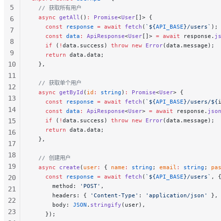
5
  // 获取所有用户
  async
 getAll
()
:
 Promise
<
User
[]> {
6
    const
 response
 =
 await
 fetch
(
`${
API_BASE
}/users`
);
7
    const
 data
:
 ApiResponse
<
User
[]> 
=
 await
 response.
j
8
    if
 (
!
data.success) 
throw
 new
 Error
(data.message);
9
    return
 data.data;
10
  },
11
  // 获取单个用户
12
  async
 getById
(
id
:
 string
)
:
 Promise
<
User
> {
13
    const
 response
 =
 await
 fetch
(
`${
API_BASE
}/users/${
14
    const
 data
:
 ApiResponse
<
User
> 
=
 await
 response.
jso
15
    if
 (
!
data.success) 
throw
 new
 Error
(data.message);
    return
 data.data;
16
  },
17
18
  // 创建用户
19
  async
 create
(
user
:
 { 
name
:
 string
; 
email
:
 string
; 
pa
    const
 response
 =
 await
 fetch
(
`${
API_BASE
}/users`
, 
20
      method: 
'POST'
,
21
      headers: { 
'Content-Type'
: 
'application/json'
 },
22
      body: 
JSON
.
stringify
(user),
23
    });