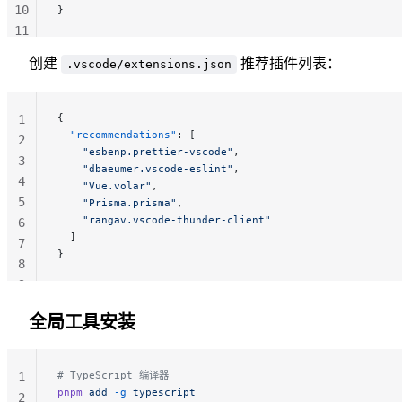
10
}
11
12
创建
推荐插件列表：
.vscode/extensions.json
{
1
  "recommendations"
: [
2
    "esbenp.prettier-vscode"
,
3
    "dbaeumer.vscode-eslint"
,
4
    "Vue.volar"
,
5
    "Prisma.prisma"
,
    "rangav.vscode-thunder-client"
6
  ]
7
}
8
9
全局工具安装
# TypeScript 编译器
1
pnpm
 add
 -g
 typescript
2