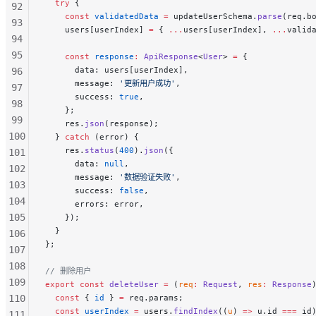
  try
 {
92
    const
 validatedData
 =
 updateUserSchema.
parse
(req.b
93
    users[userIndex] 
=
 { 
...
users[userIndex], 
...
valid
94
95
    const
 response
:
 ApiResponse
<
User
> 
=
 {
      data: users[userIndex],
96
      message: 
'更新用户成功'
,
97
      success: 
true
,
98
    };
99
    res.
json
(response);
100
  } 
catch
 (error) {
    res.
status
(
400
).
json
({
101
      data: 
null
,
102
      message: 
'数据验证失败'
,
103
      success: 
false
,
104
      errors: error,
105
    });
  }
106
};
107
108
// 删除用户
109
export
 const
 deleteUser
 =
 (
req
:
 Request
, 
res
:
 Response
110
  const
 { 
id
 } 
=
 req.params;
  const
 userIndex
 =
 users.
findIndex
((
u
) 
=>
 u.id 
===
 id
111