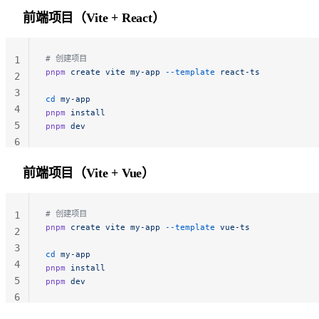
前端项目（Vite + React）
# 创建项目
1
pnpm
 create
 vite
 my-app
 --template
 react-ts
2
3
cd
 my-app
4
pnpm
 install
5
pnpm
 dev
6
前端项目（Vite + Vue）
# 创建项目
1
pnpm
 create
 vite
 my-app
 --template
 vue-ts
2
3
cd
 my-app
4
pnpm
 install
5
pnpm
 dev
6