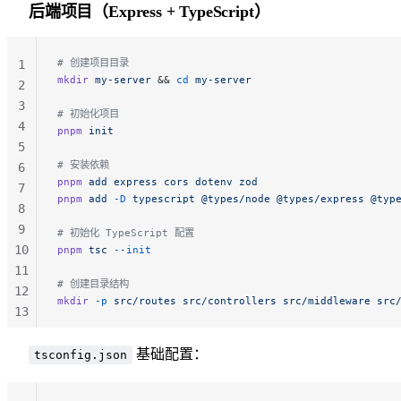
后端项目（Express + TypeScript）
# 创建项目目录
1
mkdir
 my-server
 && 
cd
 my-server
2
3
# 初始化项目
4
pnpm
 init
5
# 安装依赖
6
pnpm
 add
 express
 cors
 dotenv
 zod
7
pnpm
 add
 -D
 typescript
 @types/node
 @types/express
 @typ
8
9
# 初始化 TypeScript 配置
10
pnpm
 tsc
 --init
11
# 创建目录结构
12
mkdir
 -p
 src/routes
 src/controllers
 src/middleware
 src
13
14
15
基础配置：
tsconfig.json