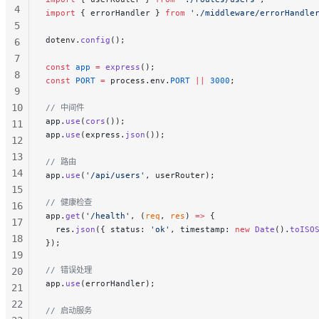
4
import
 { errorHandler } 
from
 './middleware/errorHandle
5
dotenv.
config
();
6
7
const
 app
 =
 express
();
8
const
 PORT
 =
 process.env.
PORT
 ||
 3000
;
9
10
// 中间件
app.
use
(
cors
());
11
app.
use
(express.
json
());
12
13
// 路由
14
app.
use
(
'/api/users'
, userRouter);
15
// 健康检查
16
app.
get
(
'/health'
, (
req
, 
res
) 
=>
 {
17
  res.
json
({ status: 
'ok'
, timestamp: 
new
 Date
().
toISO
18
});
19
// 错误处理
20
app.
use
(errorHandler);
21
22
// 启动服务