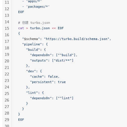
  - 'apps/*'
11
  - 'packages/*'
12
EOF
13
14
# 创建 turbo.json
15
cat
 >
 turbo.json
 <<
 EOF
{
16
  "
$schema
": "https://turbo.build/schema.json",
17
  "pipeline": {
18
    "build": {
19
      "dependsOn": ["^build"],
      "outputs": ["dist/**"]
20
    },
21
    "dev": {
22
      "cache": false,
23
      "persistent": true
24
    },
    "lint": {
25
      "dependsOn": ["^lint"]
26
    }
27
  }
28
}
29
EOF
30