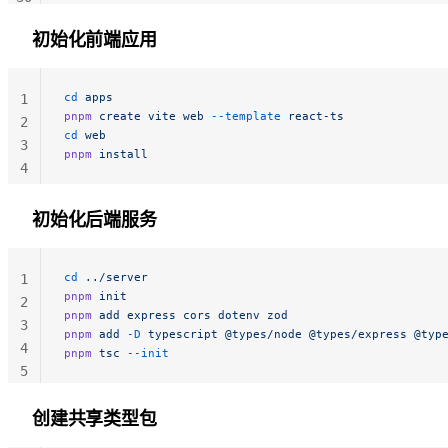
31
初始化前端应用
32
33
34
cd
 apps
1
35
pnpm
 create
 vite
 web
 --template
 react-ts
2
cd
 web
3
pnpm
 install
4
初始化后端服务
cd
 ../server
1
pnpm
 init
2
pnpm
 add
 express
 cors
 dotenv
 zod
3
pnpm
 add
 -D
 typescript
 @types/node
 @types/express
 @typ
4
pnpm
 tsc
 --init
5
创建共享类型包