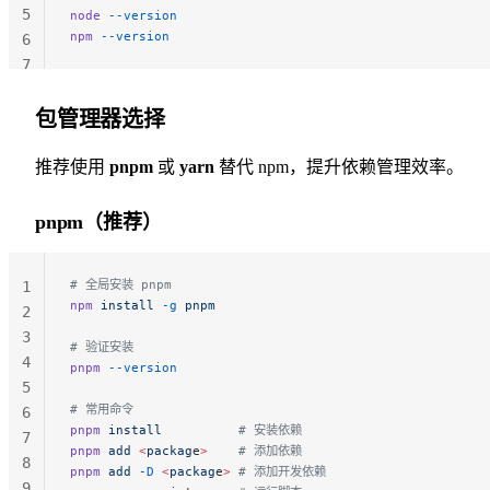
5
node
 --version
npm
 --version
6
7
包管理器选择
推荐使用
pnpm
或
yarn
替代 npm，提升依赖管理效率。
pnpm（推荐）
# 全局安装 pnpm
1
npm
 install
 -g
 pnpm
2
3
# 验证安装
4
pnpm
 --version
5
# 常用命令
6
pnpm
 install
          # 安装依赖
7
pnpm
 add
 <
packag
e
>
    # 添加依赖
8
pnpm
 add
 -D
 <
packag
e
>
 # 添加开发依赖
9