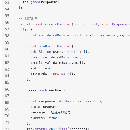
53
  res.
json
(response);
};
54
55
// 创建用户
56
export
 const
 createUser
 =
 (
req
:
 Request
, 
res
:
 Response
57
  try
 {
    const
 validatedData
 =
 createUserSchema.
parse
(req.b
58
59
    const
 newUser
:
 User
 =
 {
60
      id: 
String
(users.
length
 +
 1
),
61
      name: validatedData.name,
62
      email: validatedData.email,
      role: 
'user'
,
63
      createdAt: 
new
 Date
(),
64
    };
65
66
    users.
push
(newUser);
67
    const
 response
:
 ApiResponse
<
User
> 
=
 {
68
      data: newUser,
69
      message: 
'创建用户成功'
,
70
      success: 
true
,
71
    };
72
    res.
status
(
201
).
json
(response);