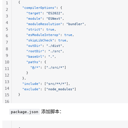
{
1
  "compilerOptions"
: {
2
    "target"
: 
"ES2022"
,
3
    "module"
: 
"ESNext"
,
4
    "moduleResolution"
: 
"bundler"
,
5
    "strict"
: 
true
,
    "esModuleInterop"
: 
true
,
6
    "skipLibCheck"
: 
true
,
7
    "outDir"
: 
"./dist"
,
8
    "rootDir"
: 
"./src"
,
9
    "baseUrl"
: 
"."
,
10
    "paths"
: {
      "@/*"
: [
"./src/*"
]
11
    }
12
  },
13
  "include"
: [
"src/**/*"
],
14
  "exclude"
: [
"node_modules"
]
15
}
16
17
添加脚本：
package.json
18