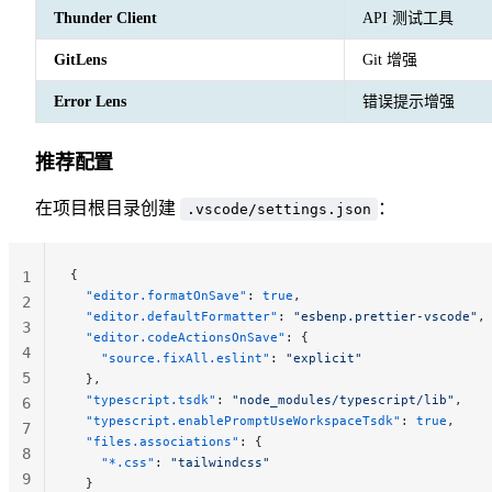
Thunder Client
API 测试工具
GitLens
Git 增强
Error Lens
错误提示增强
推荐配置
在项目根目录创建
：
.vscode/settings.json
{
1
  "editor.formatOnSave"
: 
true
,
2
  "editor.defaultFormatter"
: 
"esbenp.prettier-vscode"
,
3
  "editor.codeActionsOnSave"
: {
4
    "source.fixAll.eslint"
: 
"explicit"
5
  },
  "typescript.tsdk"
: 
"node_modules/typescript/lib"
,
6
  "typescript.enablePromptUseWorkspaceTsdk"
: 
true
,
7
  "files.associations"
: {
8
    "*.css"
: 
"tailwindcss"
9
  }