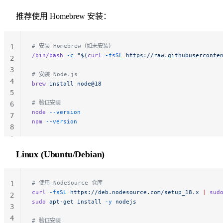
推荐使用 Homebrew 安装：
# 安装 Homebrew（如未安装）
1
/bin/bash
 -c
 "$(
curl
 -fsSL
 https://raw.githubuserconte
2
3
# 安装 Node.js
4
brew
 install
 node@18
5
# 验证安装
6
node
 --version
7
npm
 --version
8
9
Linux (Ubuntu/Debian)
# 使用 NodeSource 仓库
1
curl
 -fsSL
 https://deb.nodesource.com/setup_18.x
 |
 sud
2
sudo
 apt-get
 install
 -y
 nodejs
3
4
# 验证安装