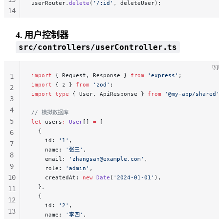
userRouter.
delete
(
'/:id'
, deleteUser);
14
15
16
4. 用户控制器
src/controllers/userController.ts
typ
import
 { Request, Response } 
from
 'express'
;
1
import
 { z } 
from
 'zod'
;
2
import
 type
 { User, ApiResponse } 
from
 '@my-app/shared
3
4
// 模拟数据库
5
let
 users
:
 User
[] 
=
 [
  {
6
    id: 
'1'
,
7
    name: 
'张三'
,
8
    email: 
'zhangsan@example.com'
,
9
    role: 
'admin'
,
10
    createdAt: 
new
 Date
(
'2024-01-01'
),
  },
11
  {
12
    id: 
'2'
,
13
    name: 
'李四'
,