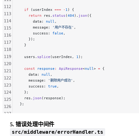
112
  if
 (userIndex 
===
 -
1
) {
113
    return
 res.
status
(
404
).
json
({
114
      data: 
null
,
      message: 
'用户不存在'
,
115
      success: 
false
,
116
    });
117
  }
118
119
  users.
splice
(userIndex, 
1
);
120
  const
 response
:
 ApiResponse
<
null
> 
=
 {
121
    data: 
null
,
122
    message: 
'删除用户成功'
,
123
    success: 
true
,
124
  };
  res.
json
(response);
125
};
126
127
128
5. 错误处理中间件
129
src/middleware/errorHandler.ts
130