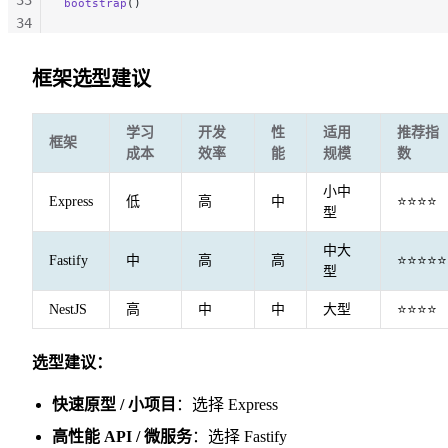
bootstrap
()
34
35
36
框架选型建议
37
38
学习
开发
性
适用
推荐指
39
框架
成本
效率
能
规模
数
40
小中
Express
低
高
中
⭐⭐⭐⭐
型
中大
Fastify
中
高
高
⭐⭐⭐⭐⭐
型
NestJS
高
中
中
大型
⭐⭐⭐⭐
选型建议：
快速原型 / 小项目
：选择 Express
高性能 API / 微服务
：选择 Fastify