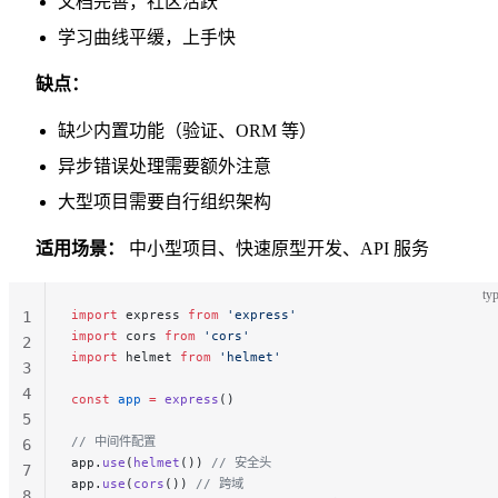
文档完善，社区活跃
学习曲线平缓，上手快
缺点：
缺少内置功能（验证、ORM 等）
异步错误处理需要额外注意
大型项目需要自行组织架构
适用场景：
中小型项目、快速原型开发、API 服务
typ
import
 express 
from
 'express'
1
import
 cors 
from
 'cors'
2
import
 helmet 
from
 'helmet'
3
4
const
 app
 =
 express
()
5
// 中间件配置
6
app.
use
(
helmet
()) 
// 安全头
7
app.
use
(
cors
()) 
// 跨域
8