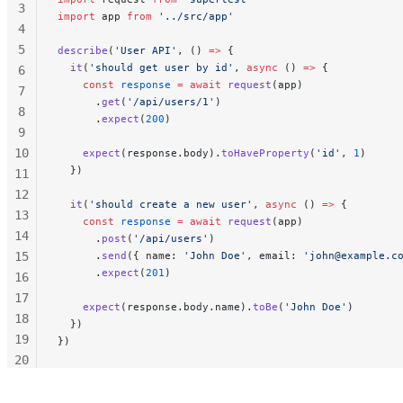
3
import
 app 
from
 '../src/app'
4
5
describe
(
'User API'
, () 
=>
 {
  it
(
'should get user by id'
, 
async
 () 
=>
 {
6
    const
 response
 =
 await
 request
(app)
7
      .
get
(
'/api/users/1'
)
8
      .
expect
(
200
)
9
10
    expect
(response.body).
toHaveProperty
(
'id'
, 
1
)
  })
11
12
  it
(
'should create a new user'
, 
async
 () 
=>
 {
13
    const
 response
 =
 await
 request
(app)
14
      .
post
(
'/api/users'
)
15
      .
send
({ name: 
'John Doe'
, email: 
'john@example.c
      .
expect
(
201
)
16
17
    expect
(response.body.name).
toBe
(
'John Doe'
)
18
  })
19
})
20
21
22