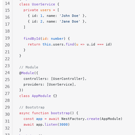
14
class
 UserService
 {
15
  private
 users
 =
 [
    { id: 
1
, name: 
'John Doe'
 },
16
    { id: 
2
, name: 
'Jane Doe'
 },
17
  ]
18
19
  findById
(
id
:
 number
) {
    return
 this
.users.
find
(
u
 =>
 u.id 
===
 id)
20
  }
21
}
22
23
// Module
24
@
Module
({
  controllers: [UserController],
25
  providers: [UserService],
26
})
27
class
 AppModule
 {}
28
29
// Bootstrap
async
 function
 bootstrap
() {
30
  const
 app
 =
 await
 NestFactory.
create
(AppModule)
31
  await
 app.
listen
(
3000
)
32
}
33