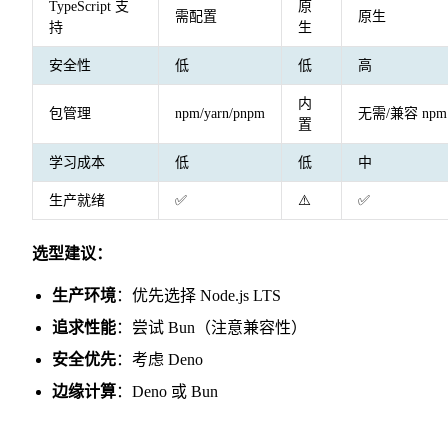
TypeScript 支
原
需配置
原生
持
生
安全性
低
低
高
内
包管理
npm/yarn/pnpm
无需/兼容 npm
置
学习成本
低
低
中
生产就绪
✅
⚠️
✅
选型建议：
生产环境
：优先选择 Node.js LTS
追求性能
：尝试 Bun（注意兼容性）
安全优先
：考虑 Deno
边缘计算
：Deno 或 Bun