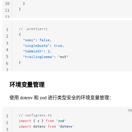
10
  }
}
11
12
13
// .prettierrc
1
{
2
  "semi"
: 
false
,
3
  "singleQuote"
: 
true
,
4
  "tabWidth"
: 
2
,
5
  "trailingComma"
: 
"es5"
}
6
7
环境变量管理
使用 dotenv 和 zod 进行类型安全的环境变量管理：
typ
// config/env.ts
1
import
 { z } 
from
 'zod'
2
import
 dotenv 
from
 'dotenv'
3