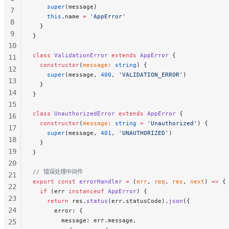
    super
(message)
7
    this
.name 
=
 'AppError'
8
  }
9
}
10
class
 ValidationError
 extends
 AppError
 {
11
  constructor
(
message
:
 string
) {
12
    super
(message, 
400
, 
'VALIDATION_ERROR'
)
13
  }
14
}
15
class
 UnauthorizedError
 extends
 AppError
 {
16
  constructor
(
message
:
 string
 =
 'Unauthorized'
) {
17
    super
(message, 
401
, 
'UNAUTHORIZED'
)
18
  }
19
}
20
// 错误处理中间件
21
export
 const
 errorHandler
 =
 (
err
, 
req
, 
res
, 
next
) 
=>
 {
22
  if
 (err 
instanceof
 AppError
) {
23
    return
 res.
status
(err.statusCode).
json
({
24
      error: {
        message: err.message,
25