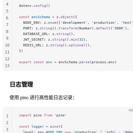
4
dotenv.
config
()
5
const
 envSchema
 =
 z.
object
({
6
  NODE_ENV: z.
enum
([
'development'
, 
'production'
, 
'test
7
  PORT: z.
string
().
transform
(Number).
default
(
'3000'
),
8
  DATABASE_URL: z.
string
(),
9
  JWT_SECRET: z.
string
().
min
(
32
),
10
  REDIS_URL: z.
string
().
optional
(),
})
11
12
export
 const
 env
 =
 envSchema.
parse
(process.env)
13
14
15
日志管理
使用 pino 进行高性能日志记录：
typ
import
 pino 
from
 'pino'
1
2
const
 logger
 =
 pino
({
3
  level: env.
NODE_ENV
 ===
 'production'
 ?
 'info'
 :
 'deb