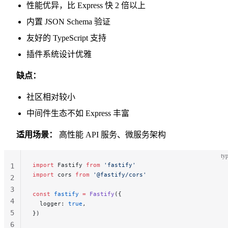
性能优异，比 Express 快 2 倍以上
内置 JSON Schema 验证
友好的 TypeScript 支持
插件系统设计优雅
缺点：
社区相对较小
中间件生态不如 Express 丰富
适用场景：
高性能 API 服务、微服务架构
typ
import
 Fastify 
from
 'fastify'
1
import
 cors 
from
 '@fastify/cors'
2
3
const
 fastify
 =
 Fastify
({
4
  logger: 
true
,
5
})
6