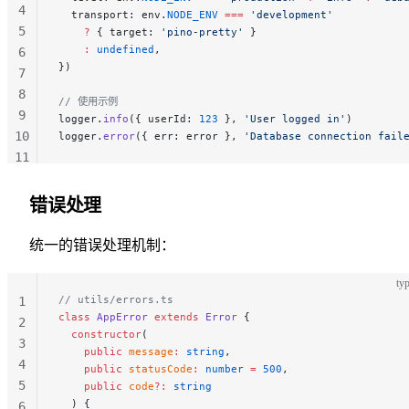
4
  transport: env.
NODE_ENV
 ===
 'development'
5
    ?
 { target: 
'pino-pretty'
 } 
    :
 undefined
,
6
})
7
8
// 使用示例
9
logger.
info
({ userId: 
123
 }, 
'User logged in'
)
10
logger.
error
({ err: error }, 
'Database connection fail
11
12
错误处理
统一的错误处理机制：
typ
// utils/errors.ts
1
class
 AppError
 extends
 Error
 {
2
  constructor
(
3
    public
 message
:
 string
,
4
    public
 statusCode
:
 number
 =
 500
,
5
    public
 code
?:
 string
  ) {
6