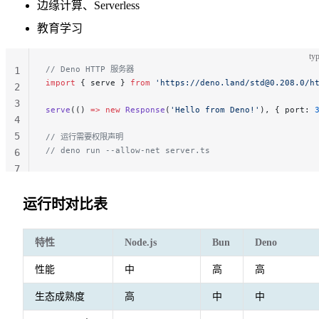
边缘计算、Serverless
教育学习
typ
// Deno HTTP 服务器
1
import
 { serve } 
from
 'https://deno.land/std@0.208.0/h
2
3
serve
(() 
=>
 new
 Response
(
'Hello from Deno!'
), { port: 
4
5
// 运行需要权限声明
// deno run --allow-net server.ts
6
7
运行时对比表
特性
Node.js
Bun
Deno
性能
中
高
高
生态成熟度
高
中
中