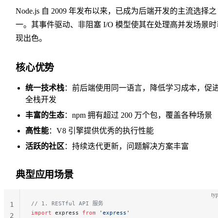
Node.js 自 2009 年发布以来，已成为后端开发的主流选择之
一。其事件驱动、非阻塞 I/O 模型使其在处理高并发场景时
现出色。
核心优势
统一技术栈
：前后端使用同一语言，降低学习成本，促
全栈开发
丰富的生态
：npm 拥有超过 200 万个包，覆盖各种场景
高性能
：V8 引擎提供优秀的执行性能
活跃的社区
：持续迭代更新，问题解决方案丰富
典型应用场景
typ
// 1. RESTful API 服务
1
import
 express 
from
 'express'
2