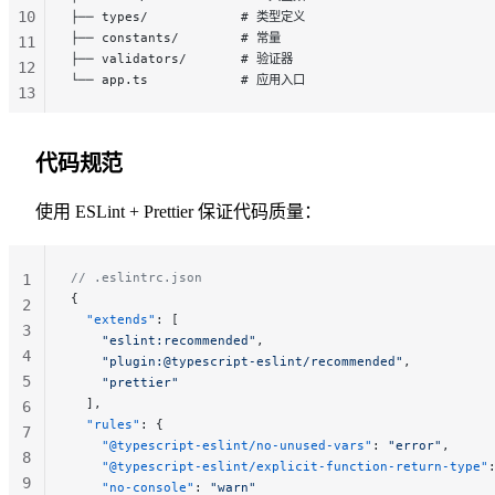
10
├── types/            # 类型定义
├── constants/        # 常量
11
├── validators/       # 验证器
12
└── app.ts            # 应用入口
13
14
15
代码规范
使用 ESLint + Prettier 保证代码质量：
// .eslintrc.json
1
{
2
  "extends"
: [
3
    "eslint:recommended"
,
4
    "plugin:@typescript-eslint/recommended"
,
5
    "prettier"
  ],
6
  "rules"
: {
7
    "@typescript-eslint/no-unused-vars"
: 
"error"
,
8
    "@typescript-eslint/explicit-function-return-type"
9
    "no-console"
: 
"warn"