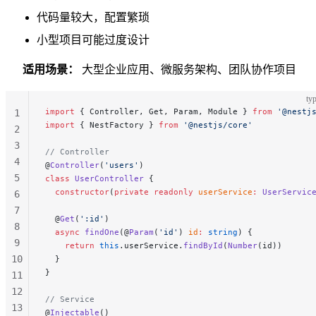
代码量较大，配置繁琐
小型项目可能过度设计
适用场景：
大型企业应用、微服务架构、团队协作项目
typ
import
 { Controller, Get, Param, Module } 
from
 '@nestj
1
import
 { NestFactory } 
from
 '@nestjs/core'
2
3
// Controller
4
@
Controller
(
'users'
)
5
class
 UserController
 {
  constructor
(
private
 readonly
 userService
:
 UserServic
6
7
  @
Get
(
':id'
)
8
  async
 findOne
(@
Param
(
'id'
) 
id
:
 string
) {
9
    return
 this
.userService.
findById
(
Number
(id))
10
  }
}
11
12
// Service
13
@
Injectable
()