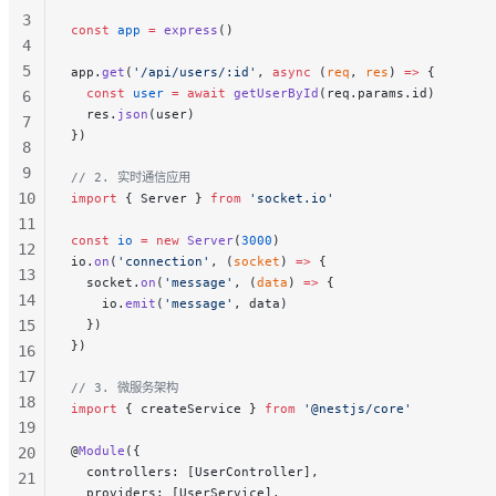
3
const
 app
 =
 express
()
4
5
app.
get
(
'/api/users/:id'
, 
async
 (
req
, 
res
) 
=>
 {
  const
 user
 =
 await
 getUserById
(req.params.id)
6
  res.
json
(user)
7
})
8
9
// 2. 实时通信应用
10
import
 { Server } 
from
 'socket.io'
11
const
 io
 =
 new
 Server
(
3000
)
12
io.
on
(
'connection'
, (
socket
) 
=>
 {
13
  socket.
on
(
'message'
, (
data
) 
=>
 {
14
    io.
emit
(
'message'
, data)
15
  })
})
16
17
// 3. 微服务架构
18
import
 { createService } 
from
 '@nestjs/core'
19
@
Module
({
20
  controllers: [UserController],
21
  providers: [UserService],