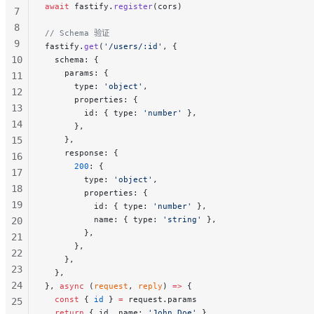
await
 fastify.
register
(cors)
7
8
// Schema 验证
9
fastify.
get
(
'/users/:id'
, {
10
  schema: {
    params: {
11
      type: 
'object'
,
12
      properties: {
13
        id: { type: 
'number'
 },
14
      },
15
    },
    response: {
16
      200
: {
17
        type: 
'object'
,
18
        properties: {
19
          id: { type: 
'number'
 },
          name: { type: 
'string'
 },
20
        },
21
      },
22
    },
23
  },
24
}, 
async
 (
request
, 
reply
) 
=>
 {
  const
 { 
id
 } 
=
 request.params
25
  return
 { id, name: 
'John Doe'
 }