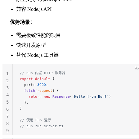
兼容 Node.js API
优势场景：
需要极致性能的项目
快速开发原型
替代 Node.js 工具链
typ
// Bun 内置 HTTP 服务器
1
export
 default
 {
2
  port: 
3000
,
3
  fetch
(
request
) {
4
    return
 new
 Response
(
'Hello from Bun!'
)
5
  },
}
6
7
// 使用 Bun 运行
8
// bun run server.ts
9
10