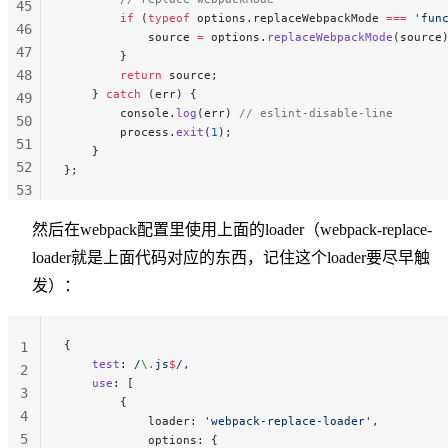
45
        if
 (
typeof
 options.replaceWebpackMode 
===
 'fun
46
            source 
=
 options.
replaceWebpackMode
(source
47
        }
48
        return
 source;
    } 
catch
 (err) {
49
        console.
log
(err) 
// eslint-disable-line
50
        process.
exit
(
1
);
51
    }
52
};
53
54
然后在webpack配置里使用上面的loader（webpack-replace-
55
loader就是上面代码对应的东西，记住这个loader要尽早触
56
57
发）：
58
59
{
1
60
    test
:
 /
\.
js
$
/
,
2
61
    use
: [
3
62
        {
4
63
            loader: 
'webpack-replace-loader'
,
5
            options: {