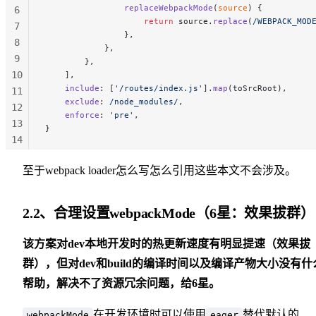
                replaceWebpackMode
(
source
) {
6
                    return
 source.
replace
(
/
WEBPACK_MOD
7
                },
8
            },
9
        },
10
    ],
    include
: [
'/routes/index.js'
].
map
(toSrcRoot),
11
    exclude
:
 /
node_modules
/
,
12
    enforce
: 
'pre'
,
13
}
14
15
至于webpack loader怎么写怎么引用这些本文不会涉及。
16
2.2、合理设置webpackMode（6星：效果拔群）
该方案对dev本地开发时的热更新速度有明显提速（效果拔
群），但对dev和build的编译时间以及编译产物大小没有什
帮助，解决不了资源冗余问题，给6星。
在开发环境时可以使用
替代默认的
webpackMode
eager