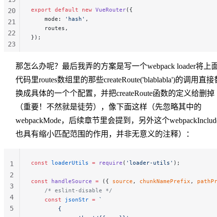
export
 default
 new
 VueRouter
({
20
    mode: 
'hash'
,
21
    routes,
22
});
23
24
那怎么办呢？最后我弄的方案是写一个webpack loader将上
25
26
代码里routes数组里的那些createRoute('blablabla')的调用直
27
换成具体的一个个配置，并把createRoute函数的定义给删掉
（重要！不然就是徒劳），像下面这样（先忽略其中的
webpackMode，后续章节里会提到，另外这个webpackInclud
也具有缩小匹配范围的作用，并非无意义的注释）：
const
 loaderUtils
 =
 require
(
'loader-utils'
);
1
2
const
 handleSource
 =
 ({ 
source
, 
chunkNamePrefix
, 
pathP
3
    /* eslint-disable */
4
    const
 jsonStr
 =
 `
5
        {