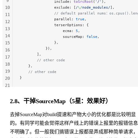
9
                include: 
toSrcRoot
(
'/'
),
10
                exclude: [
/
\/
node_modules
/
],
                // default parallel nums：os.cpus().len
11
                parallel: 
true
,
12
                terserOptions: {
13
                    ecma: 
5
,
14
                    sourceMap: 
false
,
15
                },
            }),
16
        ],
17
        // other code
18
    },
19
    // other code
}
20
21
22
23
2.8、干掉SourceMap（5星：效果好）
24
去掉SourceMap对build提速和产物大小的优化都是比较明显
的。有同学可能会觉得这样产线上的错误上报里的报错信息
不明确了。但一般我们搞错误上报都是弄成那种简单请求，