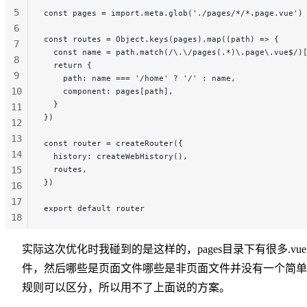
5
const pages = import.meta.glob('./pages/*/*.page.vue')
6
const routes = Object.keys(pages).map((path) => {
7
  const name = path.match(/\.\/pages(.*)\.page\.vue$/)
8
  return {
9
    path: name === '/home' ? '/' : name,
10
    component: pages[path],
  }
11
})
12
13
const router = createRouter({
14
  history: createWebHistory(),
15
  routes,
})
16
17
export default router
18
19
20
实际这次优化时我碰到的是这样的，pages目录下有很多.vu
21
件，然后哪些是页面文件哪些是非页面文件并没有一个简单
规则可以区分，所以用不了上面说的方案。