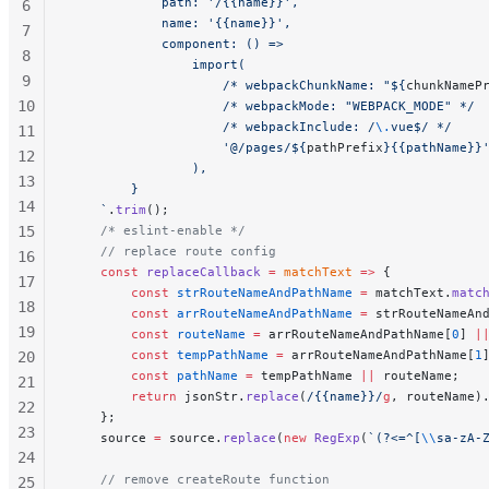
            path: '/{{name}}',
6
            name: '{{name}}',
7
            component: () =>
8
                import(
9
                    /* webpackChunkName: "${
chunkNameP
10
                    /* webpackMode: "WEBPACK_MODE" */
                    /* webpackInclude: /
\.
vue$/ */
11
                    '@/pages/${
pathPrefix
}{{pathName}}
12
                ),
13
        }
14
    `
.
trim
();
15
    /* eslint-enable */
    // replace route config
16
    const
 replaceCallback
 =
 matchText
 =>
 {
17
        const
 strRouteNameAndPathName
 =
 matchText.
matc
18
        const
 arrRouteNameAndPathName
 =
 strRouteNameAn
19
        const
 routeName
 =
 arrRouteNameAndPathName[
0
] 
|
        const
 tempPathName
 =
 arrRouteNameAndPathName[
1
20
        const
 pathName
 =
 tempPathName 
||
 routeName;
21
        return
 jsonStr.
replace
(
/
{{name}}
/
g
, routeName)
22
    };
23
    source 
=
 source.
replace
(
new
 RegExp
(
`(?<=^[
\\
sa-zA-
24
    // remove createRoute function
25