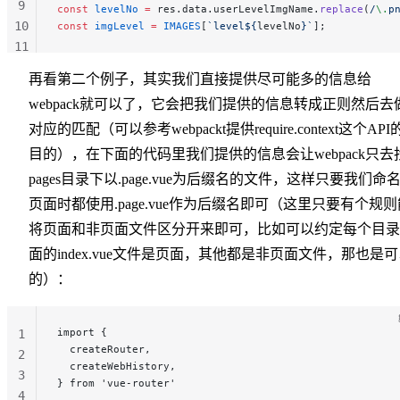
9
const
 levelNo
 =
 res.data.userLevelImgName.
replace
(
/
\.
p
10
const
 imgLevel
 =
 IMAGES
[
`level${
levelNo
}`
];
11
12
再看第二个例子，其实我们直接提供尽可能多的信息给
webpack就可以了，它会把我们提供的信息转成正则然后去
对应的匹配（可以参考webpackt提供require.context这个API
目的），在下面的代码里我们提供的信息会让webpack只去
pages目录下以.page.vue为后缀名的文件，这样只要我们命
页面时都使用.page.vue作为后缀名即可（这里只要有个规则
将页面和非页面文件区分开来即可，比如可以约定每个目录
面的index.vue文件是页面，其他都是非页面文件，那也是
的）：
import {
1
  createRouter,
2
  createWebHistory,
3
} from 'vue-router'
4