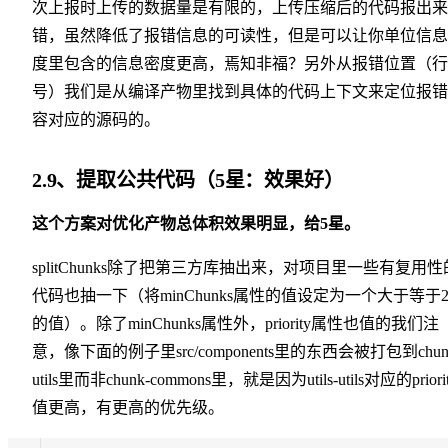
次上报时上传的数据量是有限的，上传压缩后的代码报出来
错，虽然降低了报错信息的可读性，但是可以让你单位信息
度里包含的信息密度更高，焉知非福？另外从报错位置（行
号）我们是从编译产物里找到具体的代码上下文来定位报错
容对应的源码的。
2.9、提取公共代码（5星：效果好）
这个方案对优化产物总体积效果明显，给5星。
splitChunks除了把第三方库抽出来，对项目里一些有复用性
代码也抽一下（将minChunks属性的值设定为一个大于等于
的值）。除了minChunks属性外，priority属性也值的我们注
意，像下面的例子里src/components里的东西会被打包到chun
utils里而非chunk-commons里，就是因为utils-utils对应的priori
值更高，有更高的优先级。