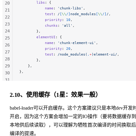
        libs
: {
20
            name
: 
'chunk-libs'
,
21
            test
:
 /
[
\\
/]
node_modules
[
\\
/]
/
,
22
            priority
: 
10
,
23
            chunks
: 
'all'
,
24
        },
        elementUI
: {
25
            name
: 
'chunk-element-ui'
,
26
            priority
: 
20
,
27
            test
:
 /
node_modules(
.
+
)element-ui
/
,
28
        },
29
    },
},
30
31
32
33
2.10、使用缓存（1星：效果一般）
34
35
babel-loader可以开启缓存。这个方案建议只是本地dev开发
36
开启，因为这个方案会增加一定的IO操作（要将数据缓存
本地供后续读取），可以理解为牺牲首次编译的时间换取后
编译的提速。