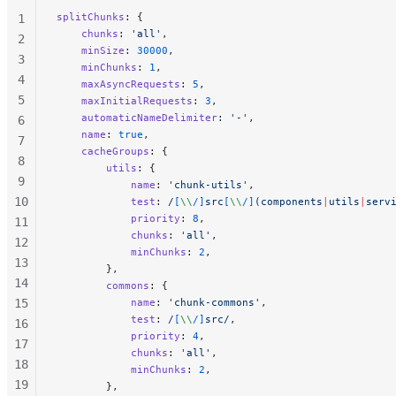
splitChunks
: {
1
    chunks
: 
'all'
,
2
    minSize
: 
30000
,
3
    minChunks
: 
1
,
4
    maxAsyncRequests
: 
5
,
5
    maxInitialRequests
: 
3
,
    automaticNameDelimiter
: 
'-'
,
6
    name
: 
true
,
7
    cacheGroups
: {
8
        utils
: {
9
            name
: 
'chunk-utils'
,
10
            test
:
 /
[
\\
/]
src
[
\\
/]
(components
|
utils
|
serv
            priority
: 
8
,
11
            chunks
: 
'all'
,
12
            minChunks
: 
2
,
13
        },
14
        commons
: {
15
            name
: 
'chunk-commons'
,
            test
:
 /
[
\\
/]
src
/
,
16
            priority
: 
4
,
17
            chunks
: 
'all'
,
18
            minChunks
: 
2
,
19
        },