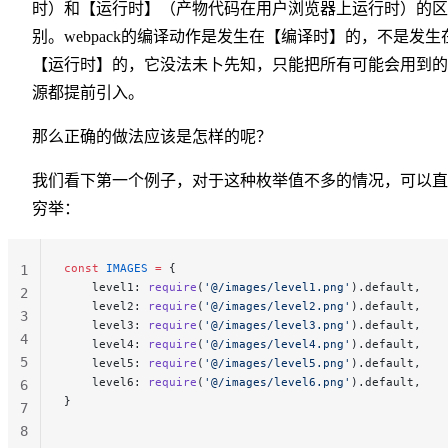
时）和【运行时】（产物代码在用户浏览器上运行时）的区
别。webpack的编译动作是发生在【编译时】的，不是发生
【运行时】的，它没法未卜先知，只能把所有可能会用到的
源都提前引入。
那么正确的做法应该是怎样的呢？
我们看下第一个例子，对于这种枚举值不多的情况，可以直
穷举：
const
 IMAGES
 =
 {
1
    level1: 
require
(
'@/images/level1.png'
).default,
2
    level2: 
require
(
'@/images/level2.png'
).default,
3
    level3: 
require
(
'@/images/level3.png'
).default,
4
    level4: 
require
(
'@/images/level4.png'
).default,
5
    level5: 
require
(
'@/images/level5.png'
).default,
    level6: 
require
(
'@/images/level6.png'
).default,
6
}
7
8