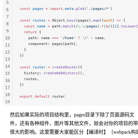
5
const
 pages
 =
 import
.
meta
.
glob
(
'./pages/*'
)
6
7
const
 routes
 =
 Object.
keys
(pages).
map
((
path
) 
=>
 {
8
  const
 name
 =
 path.
match
(
/
\.\/
pages(
.
*
)
$
/
)[
1
].
toLower
9
  return
 {
10
    path: name 
===
 '/home'
 ?
 '/'
 :
 name,
    component: pages[path],
11
  }
12
})
13
14
const
 router
 =
 createRouter
({
15
  history: 
createWebHistory
(),
  routes,
16
})
17
18
export
 default
 router
19
20
然后如果实际的项目结构里，pages目录下除了页面源码文
21
22
件，还有各种组件、图片等其他文件，就会对你的项目的带
很大的影响。这里需要大家能区分【编译时】（webpack构