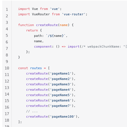
import
 Vue 
from
 'vue'
;
1
import
 VueRouter 
from
 'vue-router'
;
2
3
function
 createRoute
(
name
) {
4
    return
 {
5
        path: 
`/${
name
}`
,
        name,
6
        component
: () 
=>
 import
(
/* webpackChunkName: "
7
    };
8
}
9
10
const
 routes
 =
 [
    createRoute
(
'pageName1'
),
11
    createRoute
(
'pageName2'
),
12
    createRoute
(
'pageName3'
),
13
    createRoute
(
'pageName4'
),
14
    createRoute
(
'pageName5'
),
15
    createRoute
(
'pageName6'
),
    createRoute
(
'pageName7'
),
16
    // ...
17
    createRoute
(
'pageName100'
),
18
];
19