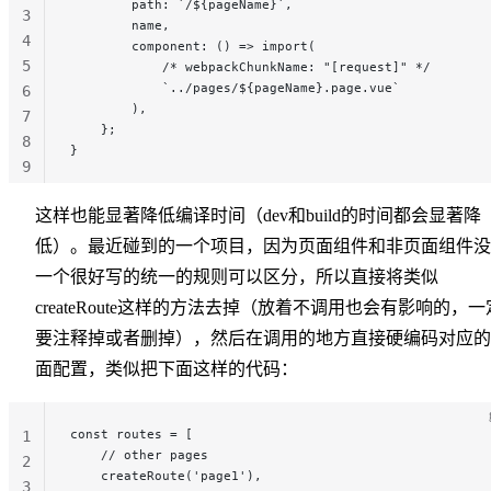
        path: `/${pageName}`,
3
        name,
4
        component: () => import(
5
            /* webpackChunkName: "[request]" */
            `../pages/${pageName}.page.vue`
6
        ),
7
    };
8
}
9
10
这样也能显著降低编译时间（dev和build的时间都会显著降
低）。最近碰到的一个项目，因为页面组件和非页面组件没
一个很好写的统一的规则可以区分，所以直接将类似
createRoute这样的方法去掉（放着不调用也会有影响的，一
要注释掉或者删掉），然后在调用的地方直接硬编码对应的
面配置，类似把下面这样的代码：
const routes = [
1
    // other pages
2
    createRoute('page1'),
3