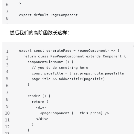
}
6
7
export default PageComponent
8
9
然后我们的高阶函数长这样：
export const generatePage = (pageComponent) => {
1
  return class NewPageComponent extends Component {
2
    componentDidMount () {
3
      // you do do something here
4
      const pageTitle = this.props.route.pageTitle
5
      pageTitle && addWebTitle(pageTitle)
    }
6
7
    render () {
8
      return (
9
        <div>
10
          <pageComponent {...this.props} />
        </div>
11
      )
12
    }
13