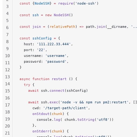
const
 {
NodeSSH
} 
=
 require
(
'node-ssh'
)
3
4
const
 ssh
 =
 new
 NodeSSH
()
5
const
 join
 =
 (
relativePath
) 
=>
 path.
join
(__dirname, 
'.
6
7
const
 sshConfig
 =
 {
8
  host: 
'111.222.33.444'
,
9
  port: 
'22'
,
10
  username: 
'username'
,
  password: 
'password'
,
11
}
12
13
async
 function
 restart
 () {
14
  try
 {
15
    await
 ssh.
connect
(sshConfig)
16
    await
 ssh.
exec
(
'node -v && npm run pm2:restart'
, [
17
      cwd: 
'/target-path/client'
,
18
      onStdout
(
chunk
) {
19
        console.
log
( chunk.
toString
(
'utf8'
))
      },
20
      onStderr
(
chunk
) {
21
        console.
log
(chunk.
toString
(
'utf8'
))