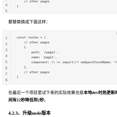
    // other pages
4
]
5
都替换换成下面这样：
const routes = [
1
    // other pages
2
    {
3
        path: `/page1`,
4
        name: 'page1',
5
        component: () => import(/* webpackChunkName: "
    },
6
    // other pages
7
]
8
9
在最近一个项目里试下来的实际效果也是
本地dev时热更新
间有12秒降低到2秒
。
4.2.3、升级node版本