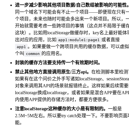
进一步减少影响其他项目数据/自己数组被影响的可能性
同一个域名下可能会有不止一个项目——即便现在只有
个项目，未来也随时可能会多出来一个新项目。所以，
开始就需要考虑一些跨项目的事情（这点并不局限于缓
这块）。比如用localStorage做缓存时，key名上最好能体
出对应的应用，比如
或者直接
app1:module1:page1
。如果要做一个跨项目共用的缓存数据，可以虚拟
app1
个叫
的应用名。
common
封装的缓存方法要支持传一个有效期时间。
禁止其他地方直接调用原生/三方api。
在检测脚本里检测
如果有在这个问价之外手写诸如localStorage、sessionStora
对象来调用其API的场景就报错终止。这样如果后续需要
localStorage换成localforage，或者如果是混合APP要在AP
内使用APP提供的存储方法时，都要方便很多。
注意localStorage这种缓存的大小是有限制的。
一般是
2.5M~5M左右。所以要try catch处理一下。不要影响页面
能。