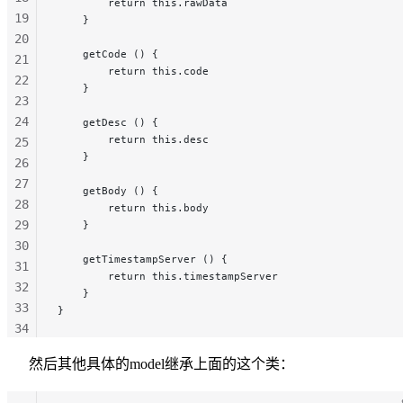
        return this.rawData
19
    }
20
    getCode () {
21
        return this.code
22
    }
23
24
    getDesc () {
        return this.desc
25
    }
26
27
    getBody () {
28
        return this.body
29
    }
30
    getTimestampServer () {
31
        return this.timestampServer
32
    }
33
}
34
35
然后其他具体的model继承上面的这个类：
36
37