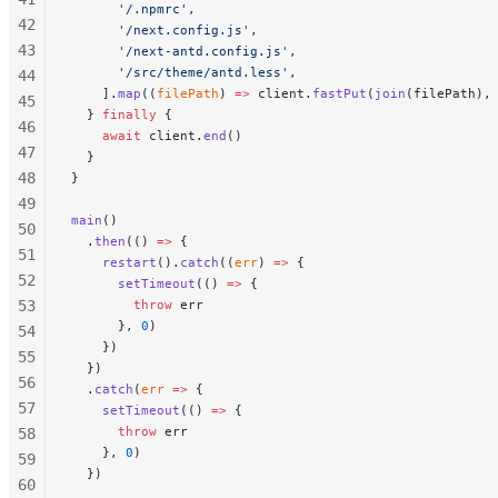
      '/.npmrc'
,
42
      '/next.config.js'
,
43
      '/next-antd.config.js'
,
      '/src/theme/antd.less'
,
44
    ].
map
((
filePath
) 
=>
 client.
fastPut
(
join
(filePath),
45
  } 
finally
 {
46
    await
 client.
end
()
47
  }
48
}
49
main
()
50
  .
then
(() 
=>
 {
51
    restart
().
catch
((
err
) 
=>
 {
52
      setTimeout
(() 
=>
 {
53
        throw
 err
      }, 
0
)
54
    })
55
  })
56
  .
catch
(
err
 =>
 {
57
    setTimeout
(() 
=>
 {
      throw
 err
58
    }, 
0
)
59
  })
60