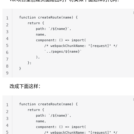
function createRoute(name) {
1
    return {
2
        path: `/${name}`,
3
        name,
4
        component: () => import(
5
            /* webpackChunkName: "[request]" */
            `../pages/${name}`
6
        ),
7
    };
8
}
9
10
改成下面这样：
function createRoute(name) {
1
    return {
2
        path: `/${name}`,
3
        name,
4
        component: () => import(
5
            /* webpackChunkName: "[request]" */