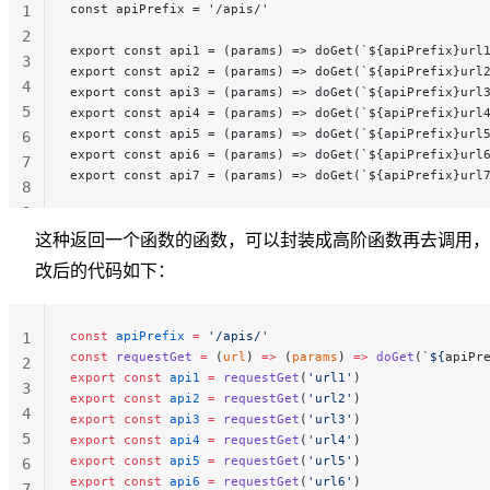
const apiPrefix = '/apis/'
1
2
export const api1 = (params) => doGet(`${apiPrefix}url
3
export const api2 = (params) => doGet(`${apiPrefix}url
4
export const api3 = (params) => doGet(`${apiPrefix}url
5
export const api4 = (params) => doGet(`${apiPrefix}url
export const api5 = (params) => doGet(`${apiPrefix}url
6
export const api6 = (params) => doGet(`${apiPrefix}url
7
export const api7 = (params) => doGet(`${apiPrefix}url
8
9
这种返回一个函数的函数，可以封装成高阶函数再去调用，
改后的代码如下：
const
 apiPrefix
 =
 '/apis/'
1
const
 requestGet
 =
 (
url
) 
=>
 (
params
) 
=>
 doGet
(
`${
apiPr
2
export
 const
 api1
 =
 requestGet
(
'url1'
)
3
export
 const
 api2
 =
 requestGet
(
'url2'
)
4
export
 const
 api3
 =
 requestGet
(
'url3'
)
5
export
 const
 api4
 =
 requestGet
(
'url4'
)
export
 const
 api5
 =
 requestGet
(
'url5'
)
6
export
 const
 api6
 =
 requestGet
(
'url6'
)
7