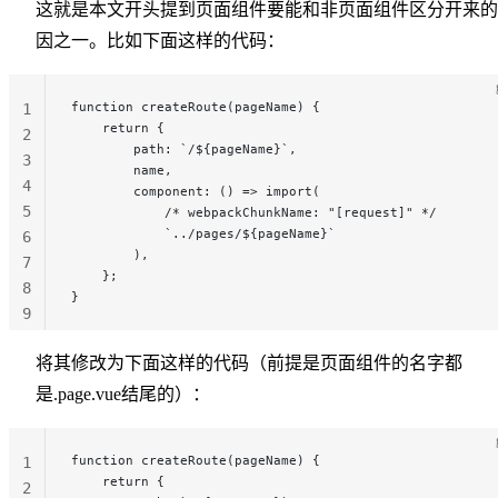
这就是本文开头提到页面组件要能和非页面组件区分开来的
因之一。比如下面这样的代码：
function createRoute(pageName) {
1
    return {
2
        path: `/${pageName}`,
3
        name,
4
        component: () => import(
5
            /* webpackChunkName: "[request]" */
            `../pages/${pageName}`
6
        ),
7
    };
8
}
9
10
将其修改为下面这样的代码（前提是页面组件的名字都
是.page.vue结尾的）：
function createRoute(pageName) {
1
    return {
2