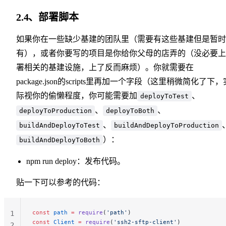
2.4、部署脚本
如果你在一些缺少基建的团队里（需要有这些基建但是暂时
有），或者你要写的项目是你给你父母的店弄的（没必要上
署相关的基建设施，上了反而麻烦）。你就需要在
package.json的scripts里再加一个字段（这里稍微简化了下，
际视你的偷懒程度，你可能需要加
、
deployToTest
、
、
deployToProduction
deployToBoth
、
buildAndDeployToTest
buildAndDeployToProduction
）：
buildAndDeployToBoth
npm run deploy：发布代码。
贴一下可以参考的代码：
const
 path
 =
 require
(
'path'
)
1
const
 Client
 =
 require
(
'ssh2-sftp-client'
)
2