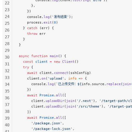
22
      },
23
    })
24
    console.
log
(
'发布结束'
);
    process.
exit
(
0
)
25
  } 
catch
 (err) {
26
    throw
 err
27
  }
28
}
29
async
 function
 main
() {
30
  const
 client
 =
 new
 Client
()
31
  try
 {
32
    await
 client.
connect
(sshConfig)
33
    client.
on
(
'upload'
, 
info
 =>
 {
34
      console.
log
(
`已上传文件：${
info
.
source
.
replace
(
join
    })
35
    await
 Promise
.
all
([
36
      client.
uploadDir
(
join
(
'/.next'
), 
'/target-path/c
37
      client.
uploadDir
(
join
(
'/src/theme'
), 
'/target-pa
38
    ])
    await
 Promise
.
all
([
39
      '/package.json'
,
40
      '/package-lock.json'
,
41