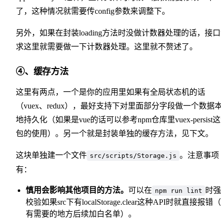
了，这种情况就需要传config参数来调整下。
另外，如果在封装loading方法时没做计数器处理的话，接
求这里就需要做一下计数器处理。这里就不赘述了。
④、缓存方法
这里有两点，一个是你的应用里如果有全局状态机的话
（vuex、redux），最好支持下对里面部分字段做一个数据
地持久化（如果是vue的话可以参考npm仓库里vuex-persist
包的使用）。另一个就是封装单独的缓存方法，见下文。
这块单独建一个文件
。注意事项
src/scripts/Storage.js
有：
慎用会影响其他项目的方法。
可以在
时强
npm run lint
校验如果src下有localStorage.clear这种API时就直接报错
有需要的地方后续加白名单）。