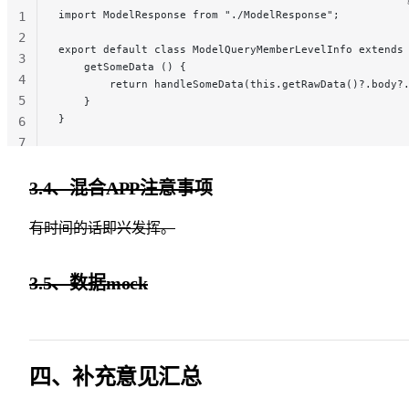
38
import ModelResponse from "./ModelResponse";
1
39
2
40
export default class ModelQueryMemberLevelInfo extends
3
    getSomeData () {
4
        return handleSomeData(this.getRawData()?.body?
5
    }
}
6
7
3.4、混合APP注意事项
有时间的话即兴发挥。
3.5、数据mock
四、补充意见汇总