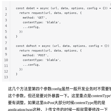
const doGet = async (url, data, options, config = {}) 
1
  return request(url, data, options, {
2
    method: 'GET',
3
    contentType: 'blabla',
4
    ...config,
5
  })
}
6
7
const doPost = async (url, data, options, config = {})
8
  return request(url, data, options, {
9
    method: 'POST',
10
    contentType: 'blabla',
    ...config,
11
  })
12
}
13
14
15
这几个方法里第四个参数config虽然一般开发业务时不需要
这个参数，但还是要对外暴露一下。这里重点是contentTyp
要有调整，如果这里doPost大部分时候contentType用的是
application/json这种，上传文件的时候一般就需要修改一下