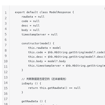
export default class ModelResponse {
1
    rawData = null
2
    code = null
3
    desc = null
4
    body = null
5
    timestampServer = null
6
    constructor(model) {
7
        this.rawData = model
8
        this.code = $hb.HbString.getString(model?.code
9
        this.desc = $hb.HbString.getString(model?.desc
10
        this.body = model?.body
        this.timestampServer = $hb.HbString.getString(
11
    }
12
13
    // 判断数据是否是空的（还未被填充）
14
    isEmpty () {
15
        return this.getRawData() == null
    }
16
17
    getRawData () {
18