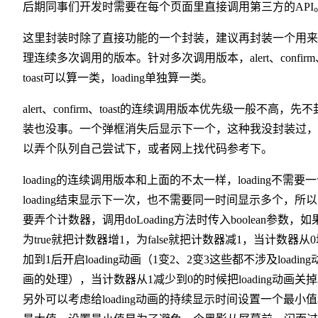
后期同事们开发时需要在每个页面里直接调用第三方的API
这里封装时除了直接功能的一个封装，建议再封装一个用来
理连续多次调用的版本。针对多次调用版本，alert、confirm
toast可以算一类，loading单独算一类。
alert、confirm、toast的连续调用版本优先级一般不高，先不
装也没事。一个弹框消失后显示下一个，这种我没封装过，
以弄个队列自己尝试下，或者网上找代码参考下。
loading的连续调用版本和上面的不太一样，loading不需要
loading结束显示下一次，也不需要同一时间显示多个，所
要弄个计数器，调用doLoading方法时传入boolean参数，如
为true就把计数器增1，为false就把计数器减1，当计数器从
加到1后开启loading动画（1变2、2变3这些都不涉及loading
画的处理），当计数器从1减少到0的时候把loading动画关
另外可以考虑给loading动画的持续显示时间设置一个最小