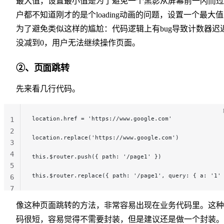
最大值，设置最小值是为了避免一个黑影从屏幕前一闪而过
户都不知道刚才的是个loading动画的问题，设置一个最大
为了避免类似这样的尴尬：代码逻辑上有bug导致计数器迟
没减到0，用户无法继续操作页面。
②、页面跳转
先来看几行代码。
location.href = 'https://www.google.com'
1
2
location.replace('https://www.google.com')
3
4
this.$router.push({ path: '/page1' })
5
this.$router.replace({ path: '/page1', query: { a: '1'
6
7
像这种页面跳转的方法，非常容易出现在业务代码里。这种
码很短，容易觉得不需要封装，但是建议还是做一个封装。