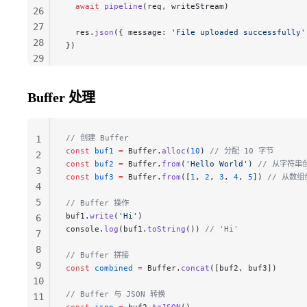
  await
 pipeline
(req, writeStream)
26
27
  res.
json
({ message: 
'File uploaded successfully'
28
})
29
30
31
Buffer 处理
32
33
34
// 创建 Buffer
1
const
 buf1
 =
 Buffer.
alloc
(
10
) 
// 分配 10 字节
2
const
 buf2
 =
 Buffer.
from
(
'Hello World'
) 
// 从字符串
3
const
 buf3
 =
 Buffer.
from
([
1
, 
2
, 
3
, 
4
, 
5
]) 
// 从数组
4
5
// Buffer 操作
buf1.
write
(
'Hi'
)
6
console.
log
(buf1.
toString
()) 
// 'Hi'
7
8
// Buffer 拼接
9
const
 combined
 =
 Buffer.
concat
([buf2, buf3])
10
// Buffer 与 JSON 转换
11
const
 json
 =
 buf2.
toJSON
()