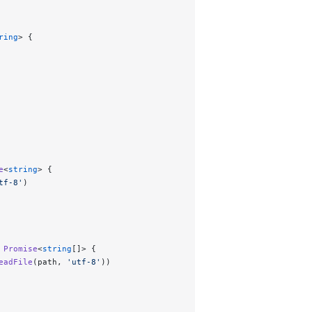
ring
> {
e
<
string
> {
tf-8'
)
 Promise
<
string
[]> {
eadFile
(path, 
'utf-8'
))