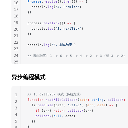
Promise
.
resolve
().
then
(() 
=>
 {
16
  console.
log
(
'4. Promise'
)
17
})
18
19
process.
nextTick
(() 
=>
 {
  console.
log
(
'5. nextTick'
)
20
})
21
22
console.
log
(
'6. 脚本结束'
)
23
24
// 输出顺序: 1 -> 6 -> 5 -> 4 -> 2 -> 3 (或 3 -> 2)
25
26
27
异步编程模式
28
29
// 1. Callback 模式（传统方式）
1
function
 readFileCallback
(
path
:
 string
, 
callback
:
 
2
  fs.
readFile
(path, 
'utf-8'
, (
err
, 
data
) 
=>
 {
3
    if
 (err) 
return
 callback
(err)
4
    callback
(
null
, data)
5
  })
}
6