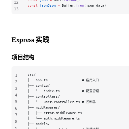
12
const
 fromJson
 =
 Buffer.
from
(json.data)
13
14
15
Express 实践
项目结构
src/
1
├── app.ts                 # 应用入口
2
├── config/
3
│   └── index.ts           # 配置管理
4
├── controllers/
5
│   └── user.controller.ts # 控制器
├── middlewares/
6
│   ├── error.middleware.ts
7
│   └── auth.middleware.ts
8
├── models/
9