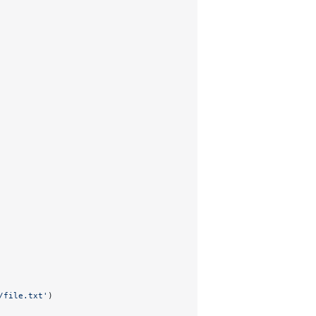
/file.txt'
)