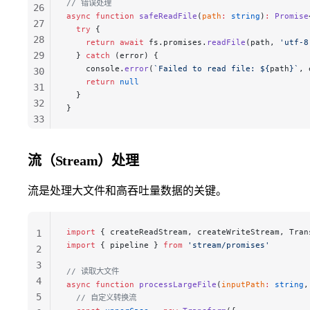
// 错误处理
26
async
 function
 safeReadFile
(
path
:
 string
)
:
 Promise
27
  try
 {
28
    return
 await
 fs.promises.
readFile
(path, 
'utf-8
29
  } 
catch
 (error) {
    console.
error
(
`Failed to read file: ${
path
}`
, 
30
    return
 null
31
  }
32
}
33
34
35
流（Stream）处理
36
37
流是处理大文件和高吞吐量数据的关键。
38
39
import
 { createReadStream, createWriteStream, Tran
1
import
 { pipeline } 
from
 'stream/promises'
2
3
// 读取大文件
4
async
 function
 processLargeFile
(
inputPath
:
 string
,
5
  // 自定义转换流