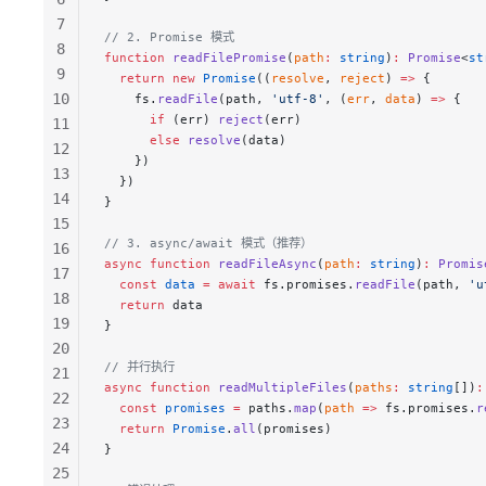
7
// 2. Promise 模式
8
function
 readFilePromise
(
path
:
 string
)
:
 Promise
<
st
9
  return
 new
 Promise
((
resolve
, 
reject
) 
=>
 {
10
    fs.
readFile
(path, 
'utf-8'
, (
err
, 
data
) 
=>
 {
      if
 (err) 
reject
(err)
11
      else
 resolve
(data)
12
    })
13
  })
14
}
15
// 3. async/await 模式（推荐）
16
async
 function
 readFileAsync
(
path
:
 string
)
:
 Promis
17
  const
 data
 =
 await
 fs.promises.
readFile
(path, 
'u
18
  return
 data
19
}
20
// 并行执行
21
async
 function
 readMultipleFiles
(
paths
:
 string
[])
:
22
  const
 promises
 =
 paths.
map
(
path
 =>
 fs.promises.
r
23
  return
 Promise
.
all
(promises)
24
}
25