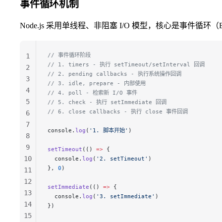
事件循环机制
Node.js 采用单线程、非阻塞 I/O 模型，核心是事件循环（Eve
// 事件循环阶段
1
// 1. timers - 执行 setTimeout/setInterval 回调
2
// 2. pending callbacks - 执行系统操作回调
3
// 3. idle, prepare - 内部使用
4
// 4. poll - 检索新 I/O 事件
5
// 5. check - 执行 setImmediate 回调
// 6. close callbacks - 执行 close 事件回调
6
7
console.
log
(
'1. 脚本开始'
)
8
9
setTimeout
(() 
=>
 {
10
  console.
log
(
'2. setTimeout'
)
}, 
0
)
11
12
setImmediate
(() 
=>
 {
13
  console.
log
(
'3. setImmediate'
)
14
})
15