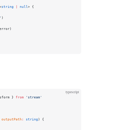
<
string
 |
 null
> {
'
)
error)
typescript
sform } 
from
 'stream'
 
outputPath
:
 string
) {