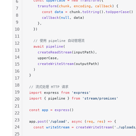
  const
 upperCase
 =
 new
 Transform
({
6
    transform
(
chunk
, 
encoding
, 
callback
) {
7
      const
 data
 =
 chunk.
toString
().
toUpperCase
()
8
      callback
(
null
, data)
9
    },
10
  })
11
  // 使用 pipeline 自动管理流
12
  await
 pipeline
(
13
    createReadStream
(inputPath),
14
    upperCase,
15
    createWriteStream
(outputPath)
  )
16
}
17
18
// 流式处理 HTTP 请求
19
import
 express 
from
 'express'
import
 { pipeline } 
from
 'stream/promises'
20
21
const
 app
 =
 express
()
22
23
app.
post
(
'/upload'
, 
async
 (
req
, 
res
) 
=>
 {
24
  const
 writeStream
 =
 createWriteStream
(
'./uploads
25