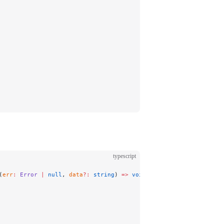
typescript
(
err
:
 Error
 |
 null
, 
data
?:
 string
) 
=>
 void
) {