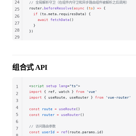
24
// 全局解析守卫（在组件内守卫和异步路由组件被解析之后调用）
router.
beforeResolve
(
async
 (
to
) 
=>
 {
25
  if
 (to.meta.requiresData) {
26
    await
 fetchData
()
27
  }
28
})
29
30
31
32
33
组合式 API
34
<
script
 setup
 lang
=
"ts"
>
1
import
 { ref, watch } 
from
 'vue'
2
import
 { useRoute, useRouter } 
from
 'vue-router'
3
4
const
 route
 =
 useRoute
()
5
const
 router
 =
 useRouter
()
6
// 访问路由参数
7
const
 userId
 =
 ref
(route.params.id)
8