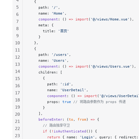
4
  {
5
    path: 
'/'
,
    name: 
'Home'
,
6
    component
: () 
=>
 import
(
'@/views/Home.vue'
),
7
    meta: {
8
      title: 
'首页'
9
    }
10
  },
  {
11
    path: 
'/users'
,
12
    name: 
'Users'
,
13
    component
: () 
=>
 import
(
'@/views/Users.vue'
),
14
    children: [
15
      {
        path: 
':id'
,
16
        name: 
'UserDetail'
,
17
        component
: () 
=>
 import
(
'@/views/UserDetai
18
        props: 
true
 // 将路由参数作为 props 传递
19
      }
    ],
20
    beforeEnter
: (
to
, 
from
) 
=>
 {
21
      // 路由独享守卫
22
      if
 (
!
isAuthenticated
()) {
23
        return
 { name: 
'Login'
, query: { redirect: