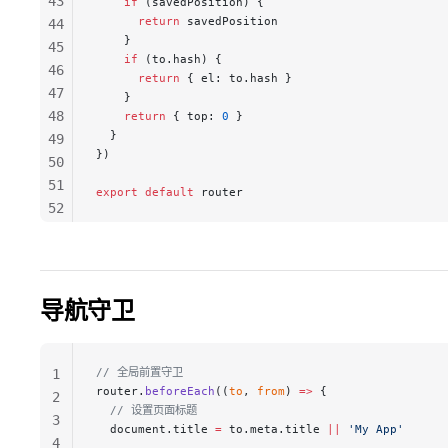
43
    if
 (savedPosition) {
      return
 savedPosition
44
    }
45
    if
 (to.hash) {
46
      return
 { el: to.hash }
47
    }
48
    return
 { top: 
0
 }
  }
49
})
50
51
export
 default
 router
52
53
54
55
56
导航守卫
57
58
59
// 全局前置守卫
1
60
router.
beforeEach
((
to
, 
from
) 
=>
 {
2
  // 设置页面标题
61
3
  document.title 
=
 to.meta.title 
||
 'My App'
62
4