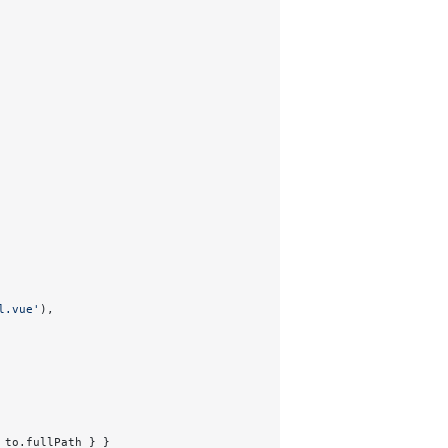
l.vue'
),
 to.fullPath } }