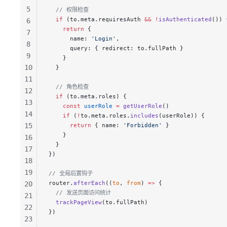
5
  // 权限检查
  if
 (to.meta.requiresAuth 
&&
 !
isAuthenticated
()) 
6
    return
 {
7
      name: 
'Login'
,
8
      query: { redirect: to.fullPath }
9
    }
10
  }
11
  // 角色检查
12
  if
 (to.meta.roles) {
13
    const
 userRole
 =
 getUserRole
()
14
    if
 (
!
to.meta.roles.
includes
(userRole)) {
15
      return
 { name: 
'Forbidden'
 }
    }
16
  }
17
})
18
19
// 全局后置钩子
router.
afterEach
((
to
, 
from
) 
=>
 {
20
  // 发送页面访问统计
21
  trackPageView
(to.fullPath)
22
})
23