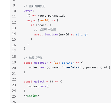
9
// 监听路由变化
10
watch
(
  () 
=>
 route.params.id,
11
  async
 (
newId
) 
=>
 {
12
    if
 (newId) {
13
      // 加载用户数据
14
      await
 loadUser
(newId 
as
 string
)
15
    }
  }
16
)
17
18
// 编程式导航
19
const
 goToUser
 =
 (
id
:
 string
) 
=>
 {
  router.
push
({ name: 
'UserDetail'
, params: { id }
20
}
21
22
const
 goBack
 =
 () 
=>
 {
23
  router.
back
()
24
}
</
script
>
25
26
27