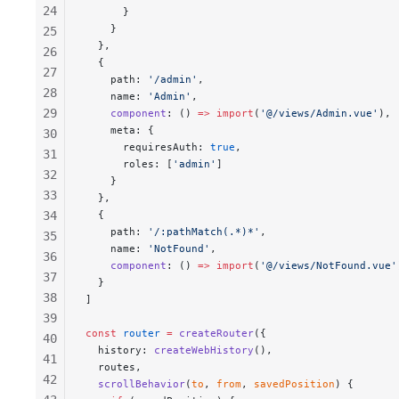
24
      }
    }
25
  },
26
  {
27
    path: 
'/admin'
,
28
    name: 
'Admin'
,
29
    component
: () 
=>
 import
(
'@/views/Admin.vue'
),
    meta: {
30
      requiresAuth: 
true
,
31
      roles: [
'admin'
]
32
    }
33
  },
34
  {
    path: 
'/:pathMatch(.*)*'
,
35
    name: 
'NotFound'
,
36
    component
: () 
=>
 import
(
'@/views/NotFound.vue'
37
  }
38
]
39
const
 router
 =
 createRouter
({
40
  history: 
createWebHistory
(),
41
  routes,
42
  scrollBehavior
(
to
, 
from
, 
savedPosition
) {