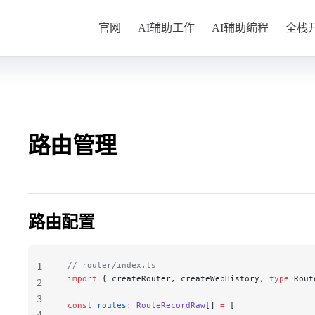
Main Navigation
官网
AI辅助工作
AI辅助编程
全栈
路由管理
路由配置
// router/index.ts
1
import
 { createRouter, createWebHistory, 
type
 Rout
2
3
const
 routes
:
 RouteRecordRaw
[] 
=
 [