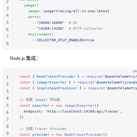
2
  jaeger
:
3
    image
: 
jaegertracing/all-in-one:latest
4
    ports
:
5
      - 
"16686:16686"
  # UI
      - 
"14268:14268"
  # HTTP collector
6
    environment
:
7
      - 
COLLECTOR_OTLP_ENABLED=true
8
9
Node.js 集成：
ja
const
 { 
NodeTracerProvider
 } 
=
 require
(
'@opentelemetry
1
const
 { 
JaegerExporter
 } 
=
 require
(
'@opentelemetry/exp
2
const
 { 
SimpleSpanProcessor
 } 
=
 require
(
'@opentelemetr
3
4
// 配置 Jaeger 导出器
5
const
 exporter
 =
 new
 JaegerExporter
({
  endpoint: 
'http://localhost:14268/api/traces'
,
6
})
7
8
// 创建 Tracer Provider
9
const
 provider
 =
 new
 NodeTracerProvider
()