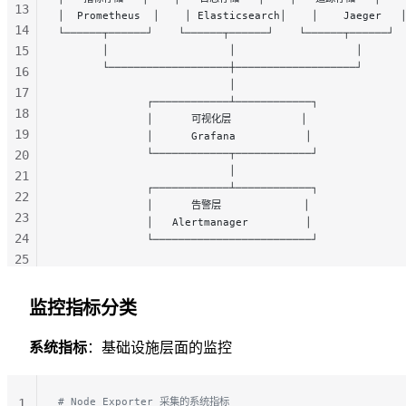
13
│  Prometheus  │    │ Elasticsearch│    │    Jaeger   
14
└──────┬──────┘    └──────┬──────┘    └──────┬──────┘
15
       │                   │                   │
       └───────────────────┼───────────────────┘
16
                           │
17
              ┌────────────┴────────────┐
18
              │      可视化层           │
19
              │      Grafana           │
              └────────────┬────────────┘
20
                           │
21
              ┌────────────┴────────────┐
22
              │      告警层             │
23
              │   Alertmanager         │
24
              └─────────────────────────┘
25
26
27
监控指标分类
28
29
系统指标
：基础设施层面的监控
# Node Exporter 采集的系统指标
1