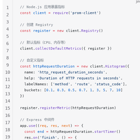
ja
30
// Node.js 应用暴露指标
1
const
 client
 =
 require
(
'prom-client'
)
2
3
// 创建 Registry
4
const
 register
 =
 new
 client.
Registry
()
5
// 默认指标（CPU、内存等）
6
client.
collectDefaultMetrics
({ register })
7
8
// 自定义指标
9
const
 httpRequestDuration
 =
 new
 client.
Histogram
({
10
  name: 
'http_request_duration_seconds'
,
  help: 
'Duration of HTTP requests in seconds'
,
11
  labelNames: [
'method'
, 
'route'
, 
'status_code'
],
12
  buckets: [
0.1
, 
0.3
, 
0.5
, 
0.7
, 
1
, 
3
, 
5
, 
7
, 
10
]
13
})
14
15
register.
registerMetric
(httpRequestDuration)
16
// Express 中间件
17
app.
use
((
req
, 
res
, 
next
) 
=>
 {
18
  const
 end
 =
 httpRequestDuration.
startTimer
()
19
  res.
on
(
'finish'
, () 
=>
 {