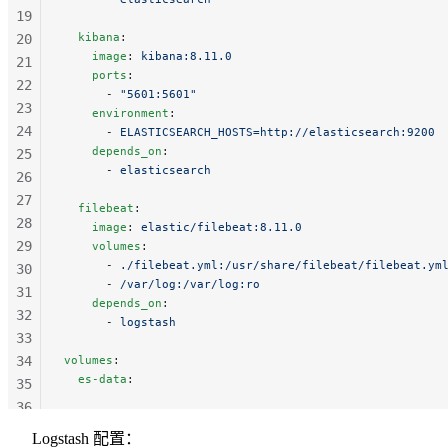
19
  kibana
:
20
    image
: 
kibana:8.11.0
21
    ports
:
22
      - 
"5601:5601"
23
    environment
:
24
      - 
ELASTICSEARCH_HOSTS=http://elasticsearch:9200
    depends_on
:
25
      - 
elasticsearch
26
27
  filebeat
:
28
    image
: 
elastic/filebeat:8.11.0
29
    volumes
:
      - 
./filebeat.yml:/usr/share/filebeat/filebeat.ym
30
      - 
/var/log:/var/log:ro
31
    depends_on
:
32
      - 
logstash
33
34
volumes
:
  es-data
:
35
36
37
Logstash 配置：