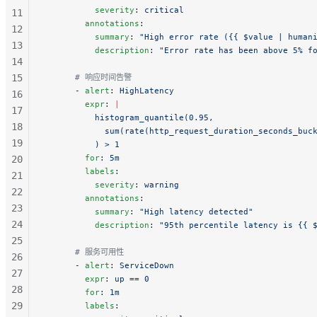
          severity
: 
critical
11
        annotations
:
12
          summary
: 
"High error rate ({{ $value | human
13
          description
: 
"Error rate has been above 5% f
14
15
      # 响应时间告警
      - 
alert
: 
HighLatency
16
        expr
: 
|
17
          histogram_quantile(0.95,
18
            sum(rate(http_request_duration_seconds_buc
19
          ) > 1
        for
: 
5m
20
        labels
:
21
          severity
: 
warning
22
        annotations
:
23
          summary
: 
"High latency detected"
24
          description
: 
"95th percentile latency is {{ 
25
      # 服务可用性
26
      - 
alert
: 
ServiceDown
27
        expr
: 
up == 0
28
        for
: 
1m
29
        labels
: