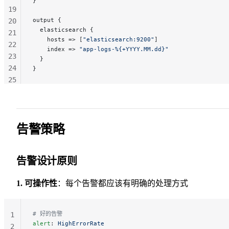
}
19
output {
20
  elasticsearch {
21
    hosts => [
"elasticsearch:9200"
]
22
    index => 
"app-logs-%{+YYYY.MM.dd}"
23
  }
24
}
25
26
27
28
29
告警策略
告警设计原则
1. 可操作性
：每个告警都应该有明确的处理方式
# 好的告警
1
alert
: 
HighErrorRate
2