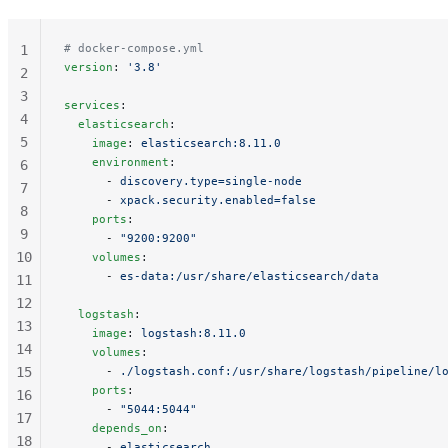
# docker-compose.yml
1
version
: 
'3.8'
2
3
services
:
4
  elasticsearch
:
5
    image
: 
elasticsearch:8.11.0
    environment
:
6
      - 
discovery.type=single-node
7
      - 
xpack.security.enabled=false
8
    ports
:
9
      - 
"9200:9200"
10
    volumes
:
      - 
es-data:/usr/share/elasticsearch/data
11
12
  logstash
:
13
    image
: 
logstash:8.11.0
14
    volumes
:
15
      - 
./logstash.conf:/usr/share/logstash/pipeline/l
    ports
:
16
      - 
"5044:5044"
17
    depends_on
:
18
      - 
elasticsearch