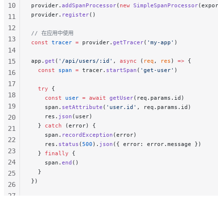
10
provider.
addSpanProcessor
(
new
 SimpleSpanProcessor
(expo
provider.
register
()
11
12
// 在应用中使用
13
const
 tracer
 =
 provider.
getTracer
(
'my-app'
)
14
15
app.
get
(
'/api/users/:id'
, 
async
 (
req
, 
res
) 
=>
 {
  const
 span
 =
 tracer.
startSpan
(
'get-user'
)
16
17
  try
 {
18
    const
 user
 =
 await
 getUser
(req.params.id)
19
    span.
setAttribute
(
'user.id'
, req.params.id)
    res.
json
(user)
20
  } 
catch
 (error) {
21
    span.
recordException
(error)
22
    res.
status
(
500
).
json
({ error: error.message })
23
  } 
finally
 {
24
    span.
end
()
  }
25
})
26
27
28
29