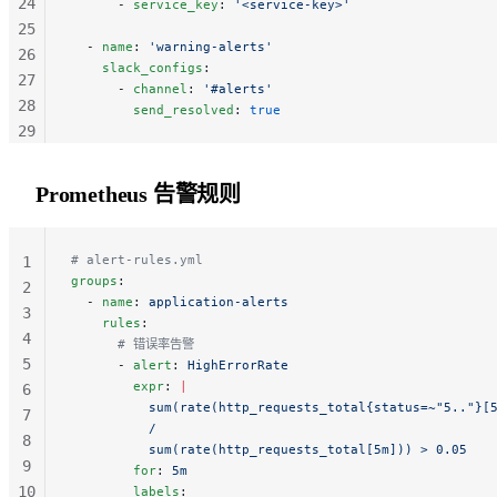
24
      - 
service_key
: 
'<service-key>'
25
  - 
name
: 
'warning-alerts'
26
    slack_configs
:
27
      - 
channel
: 
'#alerts'
28
        send_resolved
: 
true
29
30
31
Prometheus 告警规则
32
33
34
# alert-rules.yml
1
groups
:
2
  - 
name
: 
application-alerts
3
    rules
:
4
      # 错误率告警
5
      - 
alert
: 
HighErrorRate
        expr
: 
|
6
          sum(rate(http_requests_total{status=~"5.."}[
7
          /
8
          sum(rate(http_requests_total[5m])) > 0.05
9
        for
: 
5m
10
        labels
: