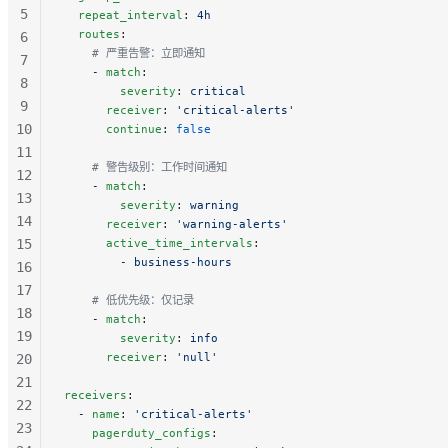
5
  repeat_interval
: 
4h
  routes
:
6
    # 严重告警：立即通知
7
    - 
match
:
8
        severity
: 
critical
9
      receiver
: 
'critical-alerts'
10
      continue
: 
false
11
    # 警告级别：工作时间通知
12
    - 
match
:
13
        severity
: 
warning
14
      receiver
: 
'warning-alerts'
15
      active_time_intervals
:
        - 
business-hours
16
17
    # 低优先级：仅记录
18
    - 
match
:
19
        severity
: 
info
      receiver
: 
'null'
20
21
receivers
:
22
  - 
name
: 
'critical-alerts'
23
    pagerduty_configs
: