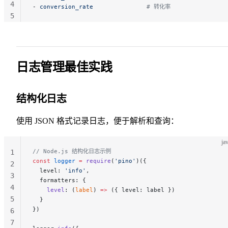
4
- 
conversion_rate
               # 转化率
5
日志管理最佳实践
结构化日志
使用 JSON 格式记录日志，便于解析和查询：
ja
// Node.js 结构化日志示例
1
const
 logger
 =
 require
(
'pino'
)({
2
  level: 
'info'
,
3
  formatters: {
4
    level
: (
label
) 
=>
 ({ level: label })
5
  }
})
6
7