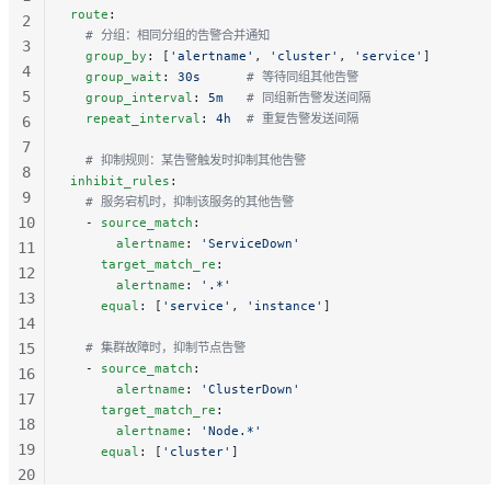
route
:
50
2
  # 分组：相同分组的告警合并通知
51
3
  group_by
: [
'alertname'
, 
'cluster'
, 
'service'
]
52
4
  group_wait
: 
30s
      # 等待同组其他告警
5
  group_interval
: 
5m
   # 同组新告警发送间隔
  repeat_interval
: 
4h
  # 重复告警发送间隔
6
7
  # 抑制规则：某告警触发时抑制其他告警
8
inhibit_rules
:
9
  # 服务宕机时，抑制该服务的其他告警
10
  - 
source_match
:
      alertname
: 
'ServiceDown'
11
    target_match_re
:
12
      alertname
: 
'.*'
13
    equal
: [
'service'
, 
'instance'
]
14
15
  # 集群故障时，抑制节点告警
  - 
source_match
:
16
      alertname
: 
'ClusterDown'
17
    target_match_re
:
18
      alertname
: 
'Node.*'
19
    equal
: [
'cluster'
]
20