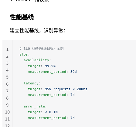
性能基线
建立性能基线，识别异常：
# SLO（服务等级目标）示例
1
slos
:
2
  availability
:
3
    target
: 
99.9%
4
    measurement_period
: 
30d
5
  latency
:
6
    target
: 
95% requests < 200ms
7
    measurement_period
: 
7d
8
9
  error_rate
:
10
    target
: 
< 0.1%
    measurement_period
: 
7d
11
12
13