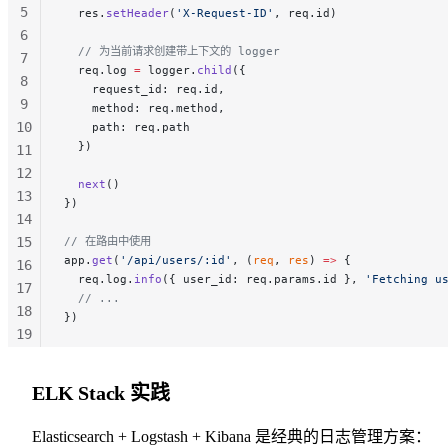
5
  res.
setHeader
(
'X-Request-ID'
, req.id)
6
  // 为当前请求创建带上下文的 logger
7
  req.log 
=
 logger.
child
({
8
    request_id: req.id,
9
    method: req.method,
10
    path: req.path
  })
11
12
  next
()
13
})
14
15
// 在路由中使用
app.
get
(
'/api/users/:id'
, (
req
, 
res
) 
=>
 {
16
  req.log.
info
({ user_id: req.params.id }, 
'Fetching u
17
  // ...
18
})
19
20
21
ELK Stack 实践
22
Elasticsearch + Logstash + Kibana 是经典的日志管理方案：