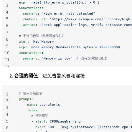
expr
: 
rate(http_errors_total[5m]) > 0.1
3
annotations
:
4
  summary
: 
"High error rate detected"
5
  runbook_url
: 
"https://wiki.example.com/runbooks/high
  action
: 
"Check application logs, verify database con
6
7
# 不好的告警（缺乏可操作性）
8
alert
: 
HighMemory
9
expr
: 
node_memory_MemAvailable_bytes < 1000000000
10
annotations
:
  summary
: 
"Memory is low"
  # 没有说明如何处理
11
12
13
2. 合理的阈值
：避免告警风暴和漏报
# 使用多级阈值
1
groups
:
2
  - 
name
: 
cpu-alerts
3
    rules
:
4
      # 警告级别
5
      - 
alert
: 
CPUUsageWarning
        expr
: 
100 - (avg by(instance) (irate(node_cpu_
6