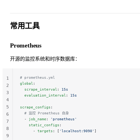
21
22
23
常用工具
Prometheus
开源的监控系统和时序数据库：
# prometheus.yml
1
global
:
2
  scrape_interval
: 
15s
3
  evaluation_interval
: 
15s
4
5
scrape_configs
:
  # 监控 Prometheus 自身
6
  - 
job_name
: 
'prometheus'
7
    static_configs
:
8
      - 
targets
: [
'localhost:9090'
]
9