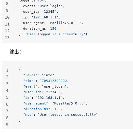
logger.
info
({
8
  event: 
'user_login'
,
9
  user_id: 
'12345'
,
10
  ip: 
'192.168.1.1'
,
  user_agent: 
'Mozilla/5.0...'
,
11
  duration_ms: 
150
12
}, 
'User logged in successfully'
)
13
14
15
输出：
{
1
  "level"
: 
"info"
,
2
  "time"
: 
1705312800000
,
3
  "event"
: 
"user_login"
,
4
  "user_id"
: 
"12345"
,
5
  "ip"
: 
"192.168.1.1"
,
  "user_agent"
: 
"Mozilla/5.0..."
,
6
  "duration_ms"
: 
150
,
7
  "msg"
: 
"User logged in successfully"
8
}
9
10