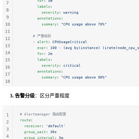
        for
: 
5m
7
        labels
:
8
          severity
: 
warning
9
        annotations
:
10
          summary
: 
"CPU usage above 70%"
11
      # 严重级别
12
      - 
alert
: 
CPUUsageCritical
13
        expr
: 
100 - (avg by(instance) (irate(node_cpu_
14
        for
: 
2m
15
        labels
:
          severity
: 
critical
16
        annotations
:
17
          summary
: 
"CPU usage above 90%"
18
19
20
3. 告警分级
：区分严重程度
21
# Alertmanager 路由配置
1
route
:
2
  receiver
: 
'default'
3
  group_wait
: 
30s
4
  group_interval
: 
5m