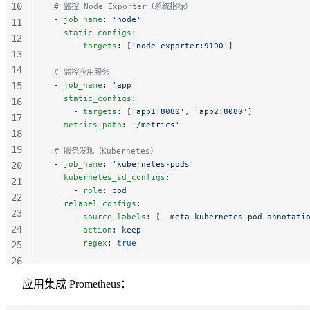
10
  # 监控 Node Exporter（系统指标）
  - 
job_name
: 
'node'
11
    static_configs
:
12
      - 
targets
: [
'node-exporter:9100'
]
13
14
  # 监控应用服务
15
  - 
job_name
: 
'app'
    static_configs
:
16
      - 
targets
: [
'app1:8080'
, 
'app2:8080'
]
17
    metrics_path
: 
'/metrics'
18
19
  # 服务发现（Kubernetes）
  - 
job_name
: 
'kubernetes-pods'
20
    kubernetes_sd_configs
:
21
      - 
role
: 
pod
22
    relabel_configs
:
23
      - 
source_labels
: [
__meta_kubernetes_pod_annotati
24
        action
: 
keep
        regex
: 
true
25
26
27
应用集成 Prometheus：
28
29