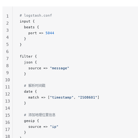
38
39
40
# logstash.conf
1
input {
41
2
  beats {
42
3
    port => 
5044
4
  }
5
}
6
filter {
7
  json {
8
    source => 
"message"
9
  }
10
  # 解析时间戳
11
  date {
12
    match => [
"timestamp"
, 
"ISO8601"
]
13
  }
14
15
  # 添加地理位置信息
  geoip {
16
    source => 
"ip"
17
  }
18