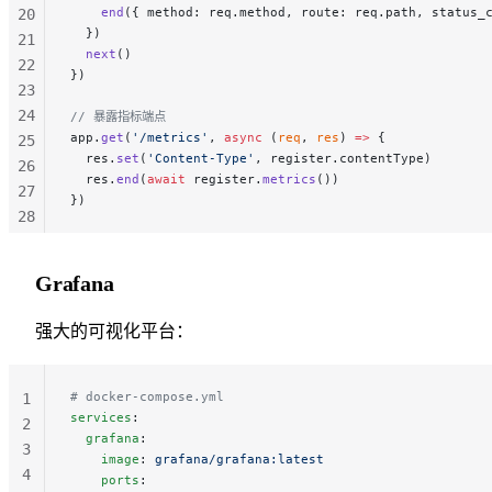
    end
({ method: req.method, route: req.path, status_
20
  })
21
  next
()
22
})
23
24
// 暴露指标端点
app.
get
(
'/metrics'
, 
async
 (
req
, 
res
) 
=>
 {
25
  res.
set
(
'Content-Type'
, register.contentType)
26
  res.
end
(
await
 register.
metrics
())
27
})
28
29
30
Grafana
31
32
强大的可视化平台：
33
# docker-compose.yml
1
services
:
2
  grafana
:
3
    image
: 
grafana/grafana:latest
4
    ports
: