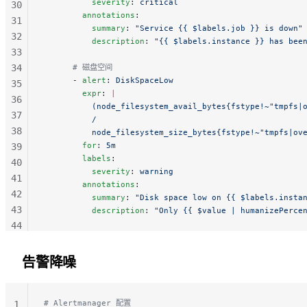
          severity
: 
critical
30
        annotations
:
31
          summary
: 
"Service {{ $labels.job }} is down"
32
          description
: 
"{{ $labels.instance }} has bee
33
34
      # 磁盘空间
      - 
alert
: 
DiskSpaceLow
35
        expr
: 
|
36
          (node_filesystem_avail_bytes{fstype!~"tmpfs|
37
          /
38
          node_filesystem_size_bytes{fstype!~"tmpfs|ov
        for
: 
5m
39
        labels
:
40
          severity
: 
warning
41
        annotations
:
42
          summary
: 
"Disk space low on {{ $labels.insta
43
          description
: 
"Only {{ $value | humanizePerce
44
45
46
告警降噪
47
48
# Alertmanager 配置
49
1