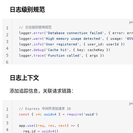
日志级别规范
ja
// 日志级别使用规范
1
logger.
error
(
'Database connection failed'
, { error: er
2
logger.
warn
(
'High memory usage detected'
, { usage: 
'85
3
logger.
info
(
'User registered'
, { user_id: userId })   
4
logger.
debug
(
'Cache hit'
, { key: cacheKey })          
5
logger.
trace
(
'Function called'
, { args })             
6
日志上下文
添加追踪信息，关联请求链路：
ja
// Express 中间件添加请求 ID
1
const
 { 
v4
: 
uuidv4
 } 
=
 require
(
'uuid'
)
2
3
app.
use
((
req
, 
res
, 
next
) 
=>
 {
4
  req.id 
=
 uuidv4
()