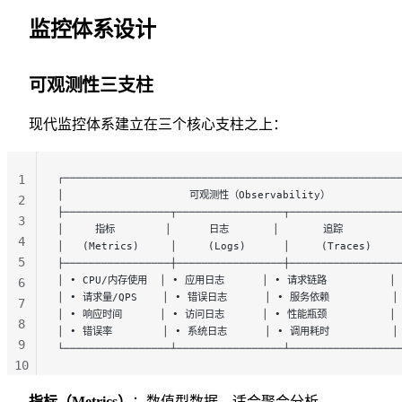
监控体系设计
可观测性三支柱
现代监控体系建立在三个核心支柱之上：
┌─────────────────────────────────────────────────────
1
│                    可观测性（Observability）           
2
├─────────────────┬─────────────────┬─────────────────
3
│     指标        │      日志       │       追踪         
4
│   (Metrics)     │     (Logs)      │     (Traces)    
5
├─────────────────┼─────────────────┼─────────────────
│ • CPU/内存使用  │ • 应用日志      │ • 请求链路          │
6
│ • 请求量/QPS    │ • 错误日志      │ • 服务依赖          │
7
│ • 响应时间      │ • 访问日志      │ • 性能瓶颈          │
8
│ • 错误率        │ • 系统日志      │ • 调用耗时          │
9
└─────────────────┴─────────────────┴─────────────────
10
11
指标（Metrics）
：数值型数据，适合聚合分析