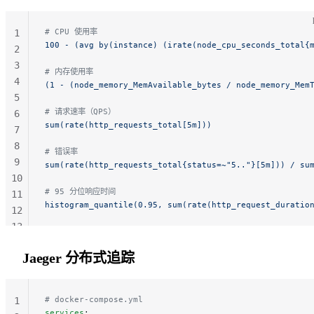
# CPU 使用率
1
100 - (avg by(instance) (irate(node_cpu_seconds_total{
2
3
# 内存使用率
4
(1 - (node_memory_MemAvailable_bytes / node_memory_Mem
5
# 请求速率（QPS）
6
sum(rate(http_requests_total[5m]))
7
8
# 错误率
9
sum(rate(http_requests_total{status=~"5.."}[5m])) / su
10
# 95 分位响应时间
11
histogram_quantile(0.95, sum(rate(http_request_duratio
12
13
14
Jaeger 分布式追踪
# docker-compose.yml
1
services
: