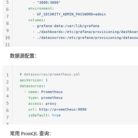
5
      - 
"3000:3000"
    environment
:
6
      - 
GF_SECURITY_ADMIN_PASSWORD=admin
7
    volumes
:
8
      - 
grafana-data:/var/lib/grafana
9
      - 
./dashboards:/etc/grafana/provisioning/dashboa
10
      - 
./datasources:/etc/grafana/provisioning/dataso
11
12
数据源配置：
# datasources/prometheus.yml
1
apiVersion
: 
1
2
datasources
:
3
  - 
name
: 
Prometheus
4
    type
: 
prometheus
5
    access
: 
proxy
    url
: 
http://prometheus:9090
6
    isDefault
: 
true
7
8
常用 PromQL 查询：