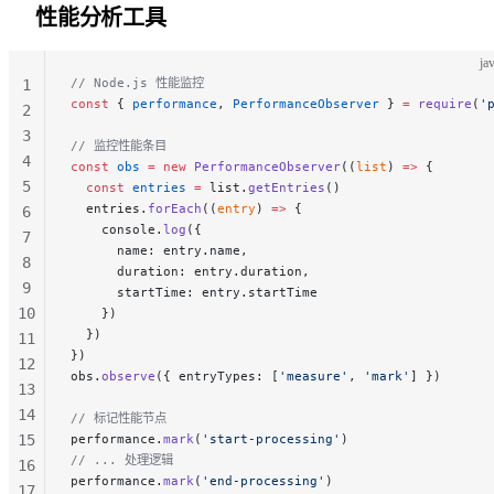
性能分析工具
ja
// Node.js 性能监控
1
const
 { 
performance
, 
PerformanceObserver
 } 
=
 require
(
'
2
3
// 监控性能条目
4
const
 obs
 =
 new
 PerformanceObserver
((
list
) 
=>
 {
5
  const
 entries
 =
 list.
getEntries
()
  entries.
forEach
((
entry
) 
=>
 {
6
    console.
log
({
7
      name: entry.name,
8
      duration: entry.duration,
9
      startTime: entry.startTime
10
    })
  })
11
})
12
obs.
observe
({ entryTypes: [
'measure'
, 
'mark'
] })
13
14
// 标记性能节点
15
performance.
mark
(
'start-processing'
)
// ... 处理逻辑
16
performance.
mark
(
'end-processing'
)
17