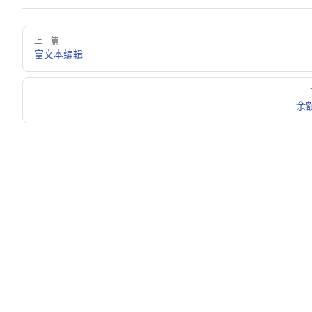
Pager
上一篇
富文本编辑
余